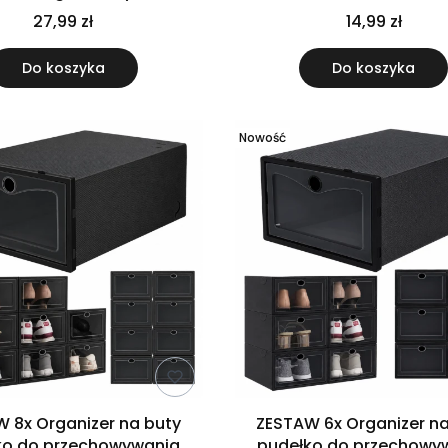
arderoby 5 sztuk
metalowa długa 42
27,99 zł
14,99 zł
Do koszyka
Do koszyka
Nowość
 8x Organizer na buty
ZESTAW 6x Organizer na
ko do przechowywania
pudełko do przechowy