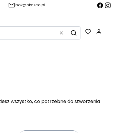
bok@okazeo.pl
Produkty w k
Wyczyść
Szukaj
ziesz wszystko, co potrzebne do stworzenia