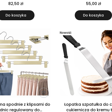
arderoby 15 sztuk
garderoby 10 sztu
82,50 zł
55,00 zł
Do koszyka
Do koszyka
Nowość
 na spodnie z klipsami do
Łopatka szpatułka do c
dnic regulowany do
cukiernicza do kremu 