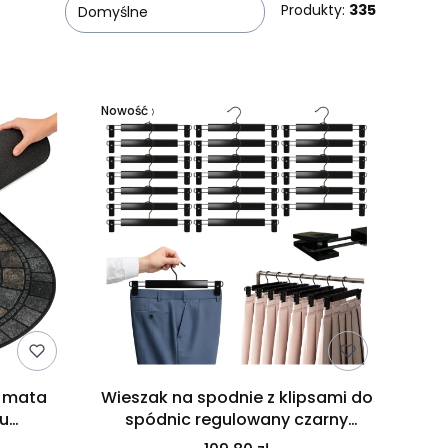
Produkty:
335
Domyślne
Nowość
a mata
Wieszak na spodnie z klipsami do
mu
spódnic regulowany czarny
40 cm
zestaw 20 szt