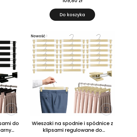
109,80 zł
Do koszyka
Nowość
psami do
Wieszaki na spodnie i spódnice z
zarny
klipsami regulowane do
garderoby 20 sztuk