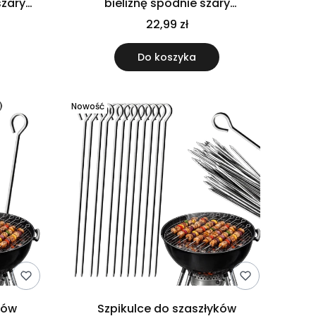
szary
bieliznę spodnie szary
usztywniany
22,99 zł
Do koszyka
Nowość
ków
Szpikulce do szaszłyków