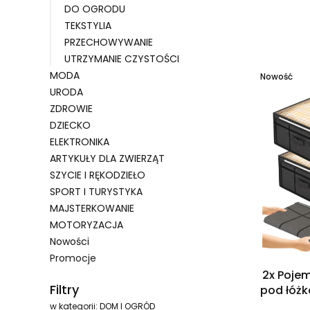
DO OGRODU
TEKSTYLIA
Lista 
PRZECHOWYWANIE
UTRZYMANIE CZYSTOŚCI
MODA
Nowość
URODA
ZDROWIE
DZIECKO
ELEKTRONIKA
ARTYKUŁY DLA ZWIERZĄT
SZYCIE I RĘKODZIEŁO
SPORT I TURYSTYKA
MAJSTERKOWANIE
MOTORYZACJA
Nowości
Promocje
2x Pojem
Koniec menu
Filtry
pod łóżk
w kategorii: DOM I OGRÓD