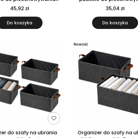
składane czarne
składane
45,92 zł
35,04 zł
Do koszyka
Do koszyka
Nowość
zer do szafy na ubrania
Organizer do szafy na u