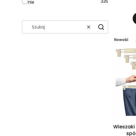
335
g
nie
Wyczyść
Szukaj
Nowość
Wieszaki
spó