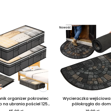
produktów
Nowość
nik organizer pokrowiec
Wycieraczka wejściow
o na ubrania pościel 125L
półokrągła do do
80x40
antypoślizgowa 60 x 