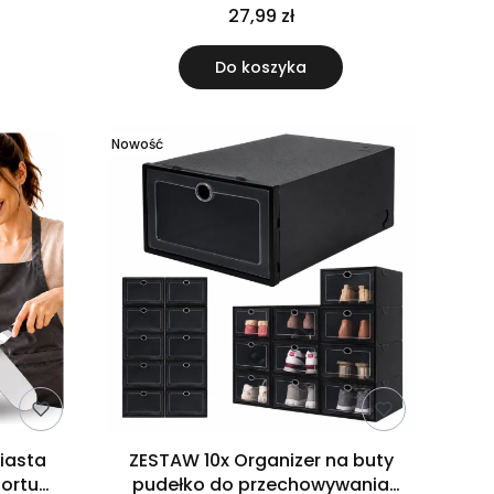
k
zestaw 5 szt
27,99 zł
Do koszyka
Nowość
iasta
ZESTAW 10x Organizer na buty
tortu
pudełko do przechowywania