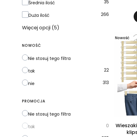
35
Średnia ilość
266
Duża ilość
Więcej opcji (5)
Nowość
NOWOŚĆ
Nie stosuj tego filtra
22
tak
313
nie
PROMOCJA
Nie stosuj tego filtra
Wieszaki
0
tak
kli