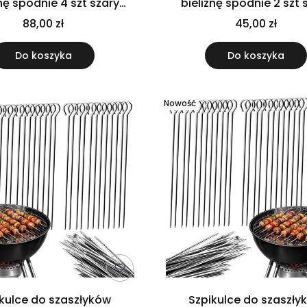
znę spodnie 4 szt szary
bieliznę spodnie 2 szt 
usztywniany
usztywniany
88,00 zł
45,00 zł
Do koszyka
Do koszyka
Nowość
kulce do szaszłyków
Szpikulce do szaszły