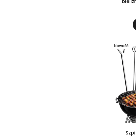
bieli
Nowość
Szpi