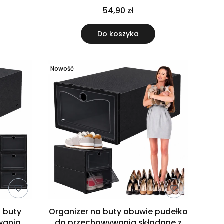
 cm
składane czarne
54,90 zł
Do koszyka
Nowość
 buty
Organizer na buty obuwie pudełko
wania
do przechowywania składane z