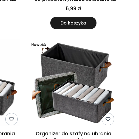
otwieranym frontem
5,99 zł
Do koszyka
Nowość
brania
Organizer do szafy na ubrania