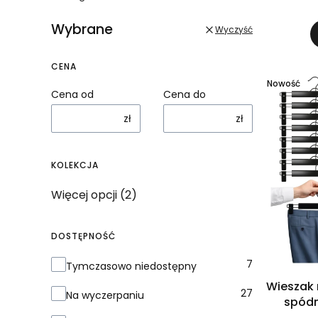
Wybrane
Wyczyść
CENA
Nowość
Cena od
Cena do
zł
zł
KOLEKCJA
Kolekcja
Więcej opcji (2)
DOSTĘPNOŚĆ
Dostępność
7
Tymczasowo niedostępny
Wieszak 
27
Na wyczerpaniu
spódn