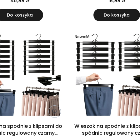
45,99 zł
18,99 zł
Do koszyka
Do koszyka
Nowość
na spodnie z klipsami do
Wieszak na spodnie z kli
ic regulowany czarny
spódnic regulowany c
zestaw 15 szt
zestaw 10 szt