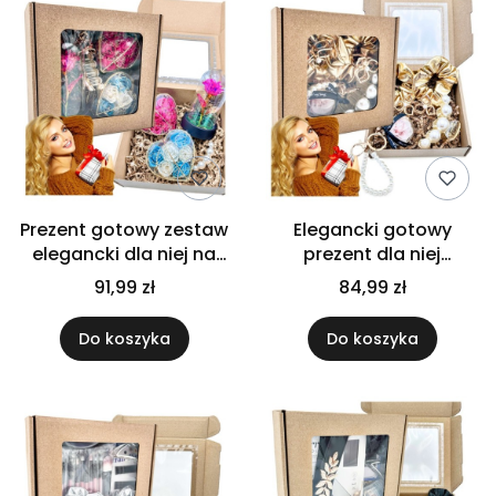
Prezent gotowy zestaw
Elegancki gotowy
elegancki dla niej na
prezent dla niej
dzień kobiet flower box
premium dodatki do
91,99 zł
84,99 zł
róża
włosów i brelok z
wieczną różą na dzień
Do koszyka
Do koszyka
kobiet prezent dla niej