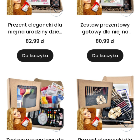
Prezent elegancki dla
Zestaw prezentowy
niej na urodziny dzień
gotowy dla niej na
kobiet flower box
dzień kobiet z flower
82,99 zł
80,99 zł
zestaw
box mydlane kwiaty
Do koszyka
Do koszyka
Zestaw prezentowy do
Prezent elegancki dla