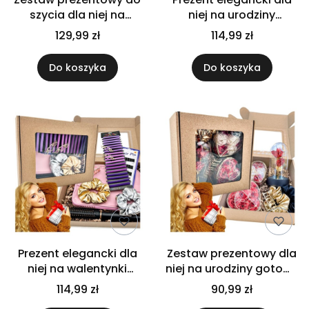
szycia dla niej na
niej na urodziny
urodziny imieniny na
walentynki gotowy
129,99 zł
114,99 zł
dzień kobiet prezent
beauty box dzień
dla niej
kobiet prezent dla niej
Do koszyka
Do koszyka
Prezent elegancki dla
Zestaw prezentowy dla
niej na walentynki
niej na urodziny gotowy
urodziny zestaw
flower box na dzień
114,99 zł
90,99 zł
beauty box dzień
kobiet