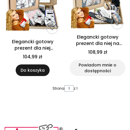
Elegancki gotowy
Elegancki gotowy
prezent dla niej na
prezent dla niej
dzień kobiet zestaw
108,99 zł
premium zestaw
premium akcesoria i
104,99 zł
beauty akcesoria na
dodatki na walentynki
Powiadom mnie o
walentynki dzień kobiet
Do koszyka
dostępności
prezent
Strona
z 1