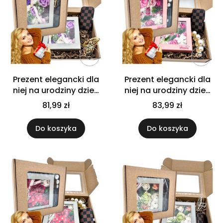
Prezent elegancki dla
Prezent elegancki dla
niej na urodziny dzień
niej na urodziny dzień
kobiet flower box
kobiet flower box
81,99 zł
83,99 zł
fioletowe kwiaty
różowe róże
Do koszyka
Do koszyka