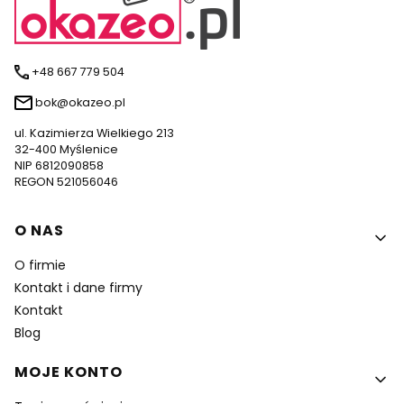
+48 667 779 504
bok@okazeo.pl
ul. Kazimierza Wielkiego 213
32-400 Myślenice
NIP 6812090858
REGON 521056046
Linki w stopce
O NAS
O firmie
Kontakt i dane firmy
Kontakt
Blog
MOJE KONTO