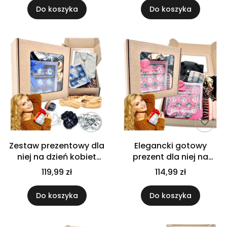
kobiet prezent dla niej
Do koszyka
Do koszyka
Zestaw prezentowy dla
Elegancki gotowy
niej na dzień kobiet
prezent dla niej na
gotowy premium na
dzień kobiet premium
119,99 zł
114,99 zł
walentynki urodziny
flower box z torebką i
dodatki dzień kobiet
Do koszyka
Do koszyka