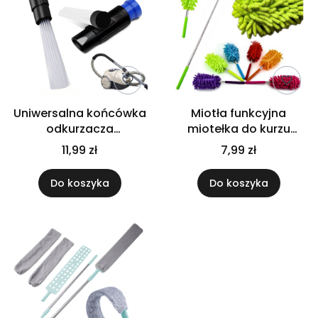
Uniwersalna końcówka
Miotła funkcyjna
odkurzacza
miotełka do kurzu
szczelinowa Dust
kurzawka teleskopowa
11,99 zł
7,99 zł
Daddy wielofunkcyjna
szczotka mikrofibra
Do koszyka
Do koszyka