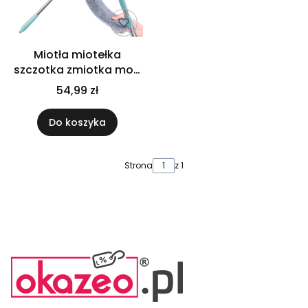
Miotła miotełka
szczotka zmiotka mop
teleskopowa do kurzu
54,99 zł
3 szmatki 155 cm
Do koszyka
Strona
z 1