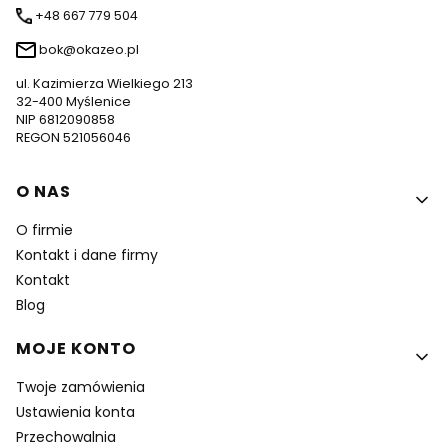
+48 667 779 504
bok@okazeo.pl
ul. Kazimierza Wielkiego 213
32-400 Myślenice
NIP 6812090858
REGON 521056046
Linki w stopce
O NAS
O firmie
Kontakt i dane firmy
Kontakt
Blog
MOJE KONTO
Twoje zamówienia
Ustawienia konta
Przechowalnia