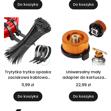
stal
Do koszyka
Do koszyka
Trytytka trytka opaska
Uniwersalny mały
zaciskowa kablowa
adapter do kartusza
czarna zestaw 100
gazu, nabój gazowy
11,99 zł
22,99 zł
sztuk 2,5x200 mm
gwint kartusz butli
Do koszyka
Do koszyka