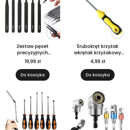
Zestaw pęset
Śrubokręt krzyżak
precyzyjnych
wkrętak krzyżakowy
antystatycznych ESD
magnetyczny
19,99 zł
4,99 zł
serwisowych 6 sztuk
czarnych
Do koszyka
Do koszyka