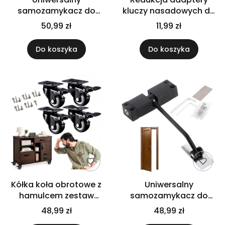
samozamykacz do
kluczy nasadowych do
drzwi funkcjonalny
wkrętarki solidny
50,99 zł
11,99 zł
zamykacz drzwiowy
zestaw 8 sztuk
srebrny
Do koszyka
Do koszyka
Kółka koła obrotowe z
Uniwersalny
hamulcem zestaw
samozamykacz do
jezdny wielofunkcyjny
drzwi funkcjonalny
48,99 zł
48,99 zł
komplet 4 sztuk
zamykacz drzwiowy