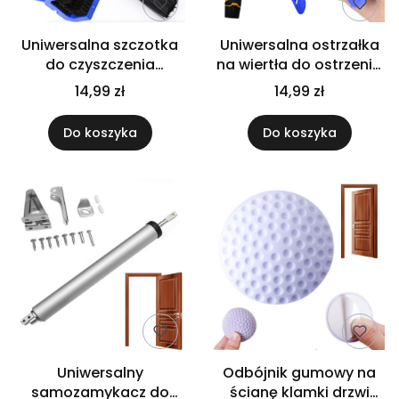
Uniwersalna szczotka
Uniwersalna ostrzałka
do czyszczenia
na wiertła do ostrzenia
łańcucha rower motor
wiertła niebieska
14,99 zł
14,99 zł
trwała niebieska
przenośna
Do koszyka
Do koszyka
Uniwersalny
Odbójnik gumowy na
samozamykacz do
ścianę klamki drzwi