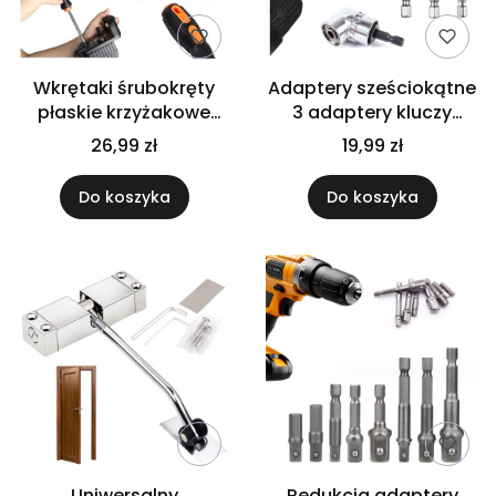
Wkrętaki śrubokręty
Adaptery sześciokątne
płaskie krzyżakowe
3 adaptery kluczy
wielofunkcyjne solidne
nasadowych do
26,99 zł
19,99 zł
zestaw 6 szt
wkrętarki funkcyjne
Do koszyka
Do koszyka
Uniwersalny
Redukcja adaptery