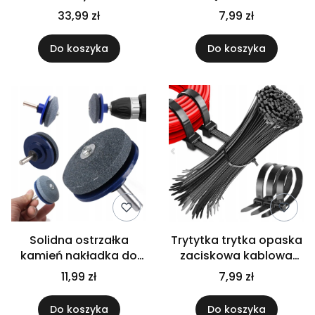
drzwi funkcyjny
samoprzylepny biały
33,99 zł
7,99 zł
zamykacz drzwiowy
osłona stoper
srebrny stal
Do koszyka
Do koszyka
Solidna ostrzałka
Trytytka trytka opaska
kamień nakładka do
zaciskowa kablowa
ostrzenia noży kosiarki
czarna zestaw 100
11,99 zł
7,99 zł
wiertarki kosy
sztuk 120x3 mm
Do koszyka
Do koszyka