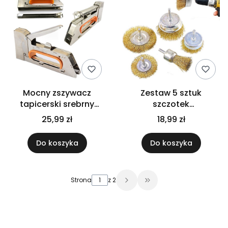
Mocny zszywacz
Zestaw 5 sztuk
tapicerski srebrny
szczotek
solidny taker zszywanie
sprzątających do
25,99 zł
18,99 zł
materiałów tkanin
wkrętarki wiertarki
wielozadaniowe
Do koszyka
Do koszyka
Strona
z 2
Przejdź do ostatniej 