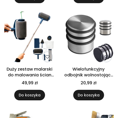
Duży zestaw malarski
Wielofunkcyjny
do malowania ścian
odbojnik wolnostojący
tynków tapet
stoper do drzwi srebrny
49,99 zł
20,99 zł
uniwersalne narzędzia
uniwersalny
Do koszyka
Do koszyka