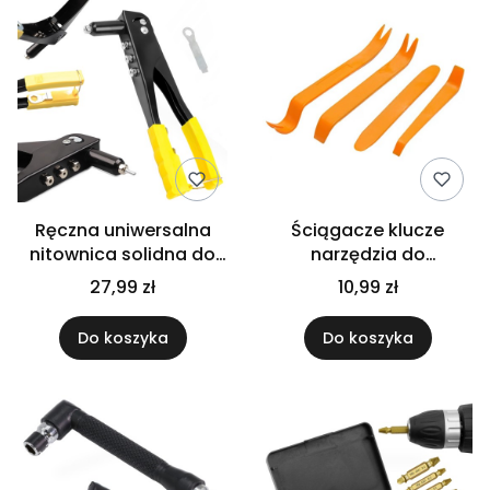
Ręczna uniwersalna
Ściągacze klucze
nitownica solidna do
narzędzia do
nitów aluminiowych
demontażu tapicerki 4
27,99 zł
10,99 zł
stalowy
sztuki pomarańczowe
Do koszyka
Do koszyka