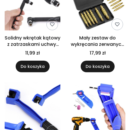
Solidny wkrętak kątowy
Mały zestaw do
z zatrzaskami uchwyt
wykręcania zerwanych
do końcówek bitów
śrub wkrętów wkrętarki
11,99 zł
17,99 zł
mocny
komplet 6 sztuk
Do koszyka
Do koszyka