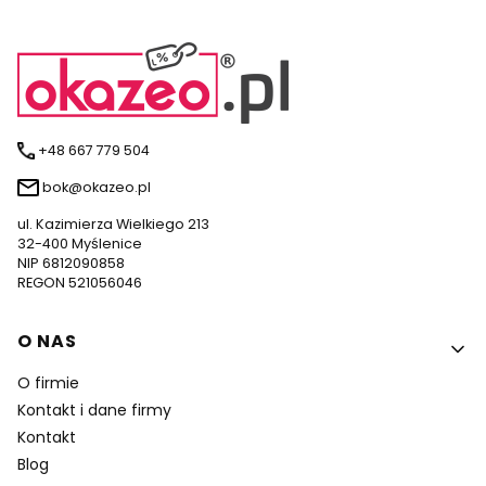
+48 667 779 504
bok@okazeo.pl
ul. Kazimierza Wielkiego 213
32-400 Myślenice
NIP 6812090858
REGON 521056046
Linki w stopce
O NAS
O firmie
Kontakt i dane firmy
Kontakt
Blog