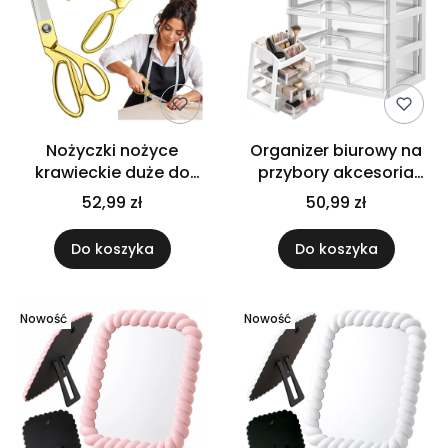
Nożyczki nożyce
Organizer biurowy na
krawieckie duże do
przybory akcesoria
cięcia tkanin i
szkolne biurowe
52,99 zł
50,99 zł
materiałów złote ostre
przybornik biurko
26 cm
Do koszyka
Do koszyka
Nowość
Nowość