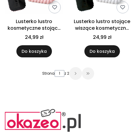
Lusterko lustro
Lusterko lustro stojące
kosmetyczne stojące
wiszące kosmetyczne
wiszące do makijażu
do makijażu ozdobne
24,99 zł
24,99 zł
ozdobna rama różowe
dekoracyjne białe
Do koszyka
Do koszyka
Strona
z 2
Przejdź do ostatniej 