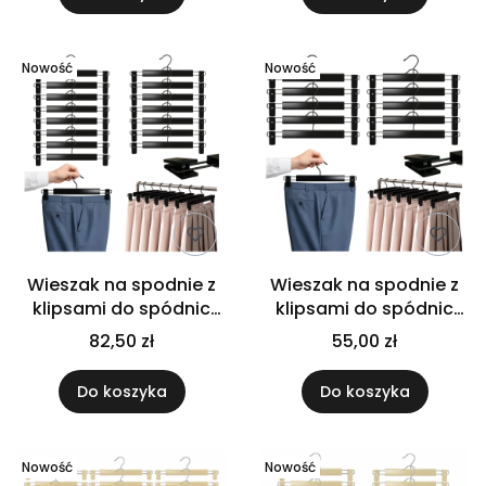
Nowość
Nowość
Wieszak na spodnie z
Wieszak na spodnie z
klipsami do spódnic
klipsami do spódnic
regulowany czarny
regulowany czarny
82,50 zł
55,00 zł
zestaw 15 szt
zestaw 10 szt
Do koszyka
Do koszyka
Nowość
Nowość