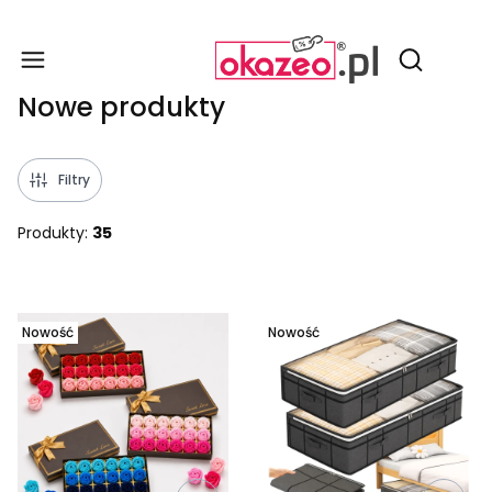
Produ
Otwórz wy
Nowe produkty
Filtry
Produkty:
35
Lista produktów
Nowość
Nowość