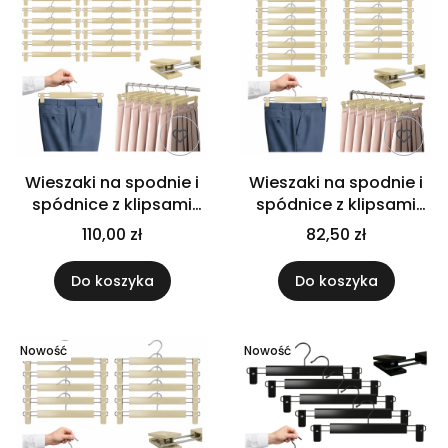
Wieszaki na spodnie i
Wieszaki na spodnie i
spódnice z klipsami
spódnice z klipsami
regulowane do
regulowane do
110,00 zł
82,50 zł
garderoby 20 sztuk
garderoby 15 sztuk
Do koszyka
Do koszyka
Nowość
Nowość