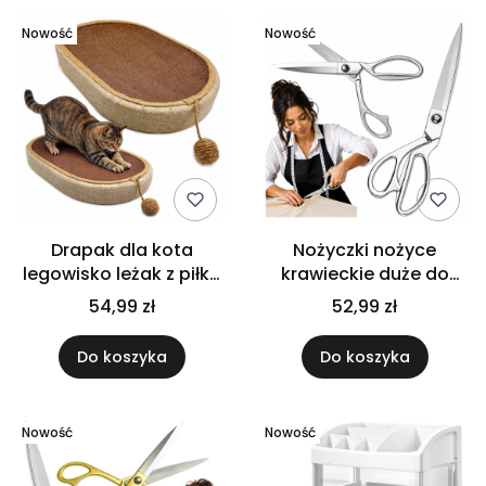
Nowość
Nowość
Drapak dla kota
Nożyczki nożyce
legowisko leżak z piłką
krawieckie duże do
duży owalny 57 cm
cięcia tkanin
54,99 zł
52,99 zł
antypoślizgowy
materiałów stalowe
duże 26 cm
Do koszyka
Do koszyka
Nowość
Nowość