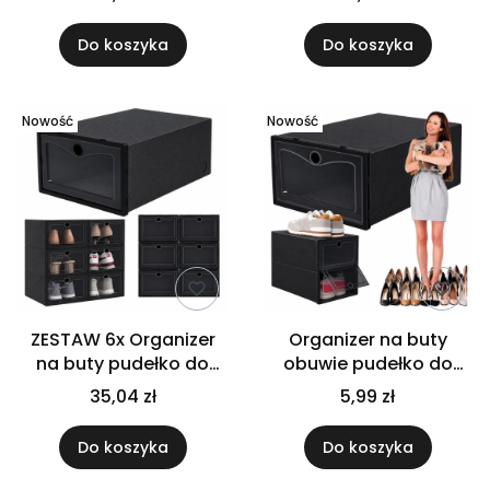
składane czarne
składane czarne
Do koszyka
Do koszyka
Nowość
Nowość
ZESTAW 6x Organizer
Organizer na buty
na buty pudełko do
obuwie pudełko do
przechowywania
przechowywania
35,04 zł
5,99 zł
składane
składane z otwieranym
frontem
Do koszyka
Do koszyka