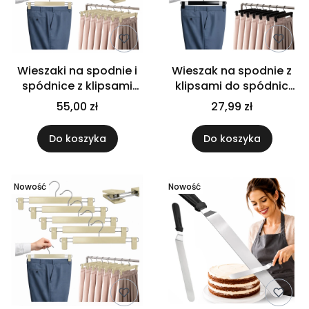
Wieszaki na spodnie i
Wieszak na spodnie z
spódnice z klipsami
klipsami do spódnic
regulowane do
regulowany czarny
55,00 zł
27,99 zł
garderoby 10 sztuk
zestaw 5 szt
Do koszyka
Do koszyka
Nowość
Nowość