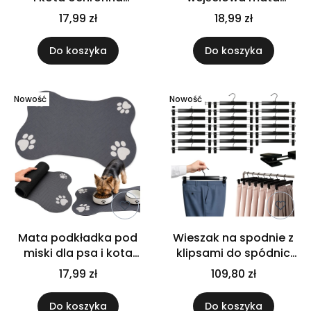
antypoślizgowa
półokrągła do domu
17,99 zł
18,99 zł
wodoodporna 40 x
antypoślizgowa 60 x 40
30cm
cm
Do koszyka
Do koszyka
Nowość
Nowość
Mata podkładka pod
Wieszak na spodnie z
miski dla psa i kota
klipsami do spódnic
antypoślizgowa
regulowany czarny
17,99 zł
109,80 zł
chłonna wodoodporna
zestaw 20 szt
Do koszyka
Do koszyka