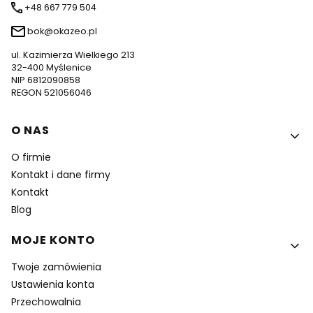
+48 667 779 504
bok@okazeo.pl
ul. Kazimierza Wielkiego 213
32-400 Myślenice
NIP 6812090858
REGON 521056046
Linki w stopce
O NAS
O firmie
Kontakt i dane firmy
Kontakt
Blog
MOJE KONTO
Twoje zamówienia
Ustawienia konta
Przechowalnia