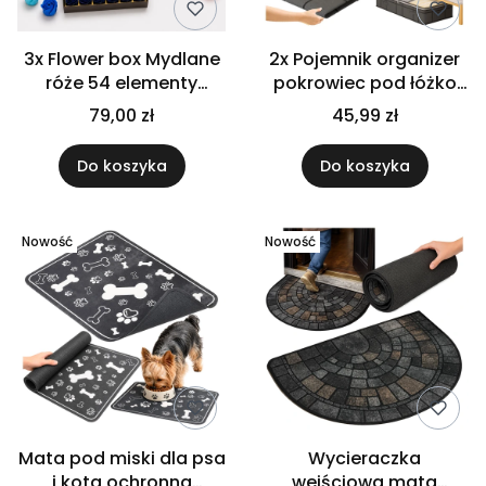
3x Flower box Mydlane
2x Pojemnik organizer
róże 54 elementy
pokrowiec pod łóżko
prezent dla niej na
na ubrania pościel 125L
79,00 zł
45,99 zł
urodziny
80x40
Do koszyka
Do koszyka
Nowość
Nowość
Mata pod miski dla psa
Wycieraczka
i kota ochronna
wejściowa mata