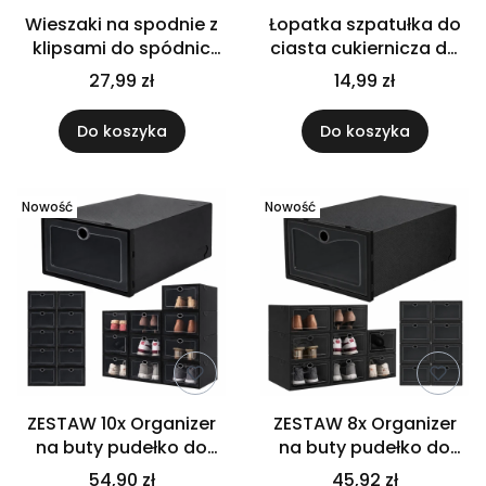
Wieszaki na spodnie z
Łopatka szpatułka do
klipsami do spódnic
ciasta cukiernicza do
regulowany do
kremu tortu metalowa
27,99 zł
14,99 zł
garderoby 5 sztuk
długa 42 cm
Do koszyka
Do koszyka
Nowość
Nowość
ZESTAW 10x Organizer
ZESTAW 8x Organizer
na buty pudełko do
na buty pudełko do
przechowywania
przechowywania
54,90 zł
45,92 zł