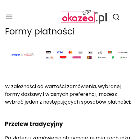
Produ
Otwórz wy
Formy płatności
W zależności od wartości zamówienia, wybranej
formy dostawy i własnych preferencji, możesz
wybrać jeden z następujących sposobów płatności:
Przelew tradycyjny
Po złożeniu zamówienia otrzymasz numer rachunku