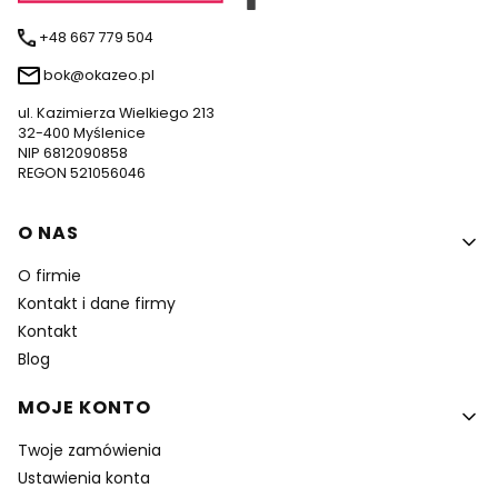
+48 667 779 504
bok@okazeo.pl
ul. Kazimierza Wielkiego 213
32-400 Myślenice
NIP 6812090858
REGON 521056046
Linki w stopce
O NAS
O firmie
Kontakt i dane firmy
Kontakt
Blog
MOJE KONTO
Twoje zamówienia
Ustawienia konta