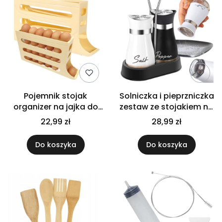
Pojemnik stojak
Solniczka i pieprzniczka
organizer na jajka do
zestaw ze stojakiem na
lodówki na 30 jajek
sól pieprz przyprawnik
22,99 zł
28,99 zł
Do koszyka
Do koszyka