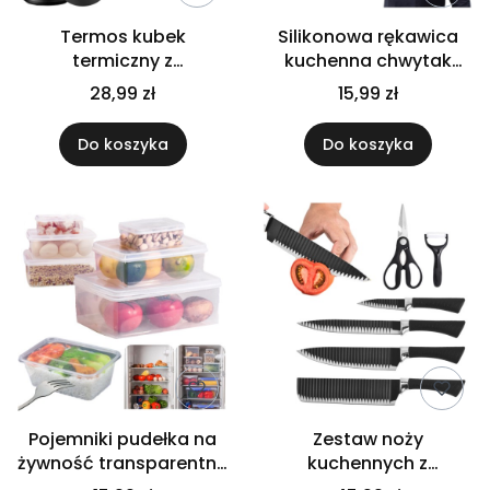
Termos kubek
Silikonowa rękawica
termiczny z
kuchenna chwytak
wyświetlaczem LCD
trwały łapka ochronna
28,99 zł
15,99 zł
500 ml na kawę
wodoodporna czarna
herbatę czarny
Do koszyka
Do koszyka
Pojemniki pudełka na
Zestaw noży
żywność transparentne
kuchennych z
zestaw 3 sztuk
akcesoriami noże