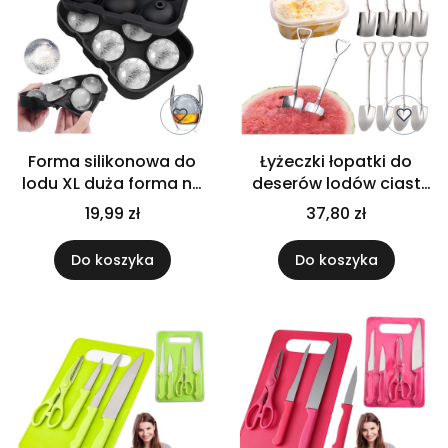
Forma silikonowa do
Łyżeczki łopatki do
lodu XL duża forma na
deserów lodów ciast
lód kule lodowe 3D
na impreze zestaw
19,99 zł
37,80 zł
łyżek deserowych
ozdobnych
Do koszyka
Do koszyka