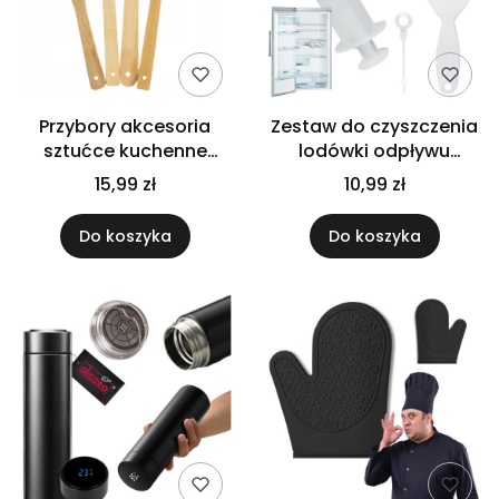
Przybory akcesoria
Zestaw do czyszczenia
sztućce kuchenne
lodówki odpływu
bambusowe łyżki
praktyczny uniwersalny
15,99 zł
10,99 zł
zestaw 5 elementów
duży
Do koszyka
Do koszyka