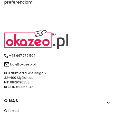
preferencjom!
+48 667 779 504
bok@okazeo.pl
ul. Kazimierza Wielkiego 213
32-400 Myślenice
NIP 6812090858
REGON 521056046
Linki w stopce
O NAS
O firmie