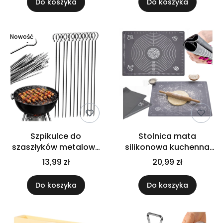
Do koszyka
Do koszyka
Nowość
Szpikulce do
Stolnica mata
szaszłyków metalowe
silikonowa kuchenna
30 cm do mięsa ryb
70x50 cm duża do
13,99 zł
20,99 zł
warzyw grill 12 szt
ciasta antypoślizgowa
Do koszyka
Do koszyka