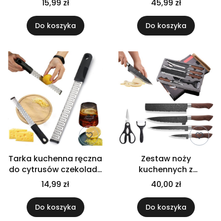
15,99 zł
45,99 zł
nożyczki kuchenne
obieraczka 6
Do koszyka
Do koszyka
elementów
Tarka kuchenna ręczna
Zestaw noży
do cytrusów czekolady
kuchennych z
sera przypraw
akcesoriami noże
14,99 zł
40,00 zł
nierdzewna
nożyczki kuchenne
obieraczka
Do koszyka
Do koszyka