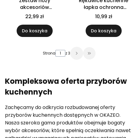
Zestaw noży
Rękawice kuchenne
akcesoriów
łapka ochronna
kuchennych z deską do
materiałowa do
22,99 zł
10,99 zł
krojenia 5 el.
piekarnika gruba
Do koszyka
Do koszyka
Strona
z 3
Przejdź do ostatniej 
Kompleksowa oferta przyborów
kuchennych
Zachęcamy do odkrycia rozbudowanej oferty
przyborów kuchennych dostępnych w OKAZEO.
Nasza szeroka gama produktów obejmuje bogaty
wybór akcesoriów, które spełnią oczekiwania nawet