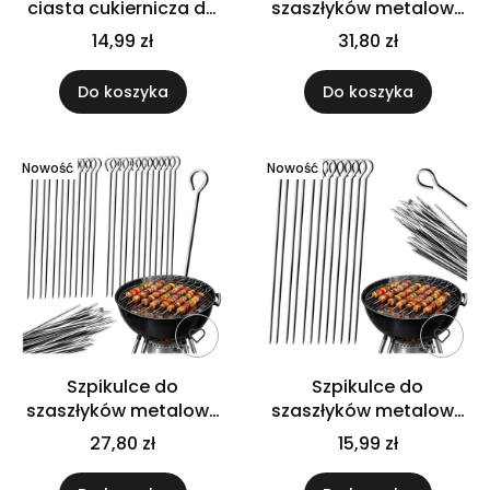
ciasta cukiernicza do
szaszłyków metalowe
kremu tortu metalowa
35 cm do mięsa ryb
14,99 zł
31,80 zł
długa 42 cm
grill ogrodowy Zestaw
2x12 sztuk
Do koszyka
Do koszyka
Nowość
Nowość
Szpikulce do
Szpikulce do
szaszłyków metalowe
szaszłyków metalowe
30 cm do mięsa ryb
35 cm do mięsa ryb
27,80 zł
15,99 zł
grill zestaw 2 x 12 sztuk
warzyw grill 12 szt