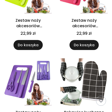
Zestaw noży
Zestaw noży
akcesoriów
akcesoriów
kuchennych z deską do
kuchennych z deską do
22,99 zł
22,99 zł
krojenia 5 el.
krojenia 5 el.
Do koszyka
Do koszyka