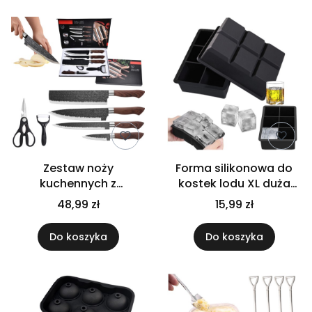
Zestaw noży
Forma silikonowa do
kuchennych z
kostek lodu XL duża
akcesoriami noże
forma na lód
48,99 zł
15,99 zł
nożyczki kuchenne
obieraczka
Do koszyka
Do koszyka