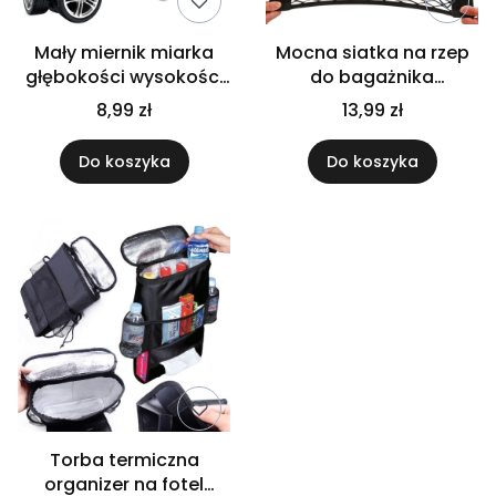
Mały miernik miarka
Mocna siatka na rzep
głębokości wysokości
do bagażnika
bieżnika wskaźnik
samochodu czarna
8,99 zł
13,99 zł
zużycia opon
torba organizer 40x25
Do koszyka
Do koszyka
Torba termiczna
organizer na fotel