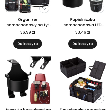
Organizer
Popielniczka
samochodowy na tył
samochodowa LED
fotela z miejscem na
kosz na smieci do auta
36,99 zł
33,46 zł
tablet i akcesoria
z pokrywą
Do koszyka
Do koszyka
Uchwyt z haczykami na
Funkcjonalny organizer