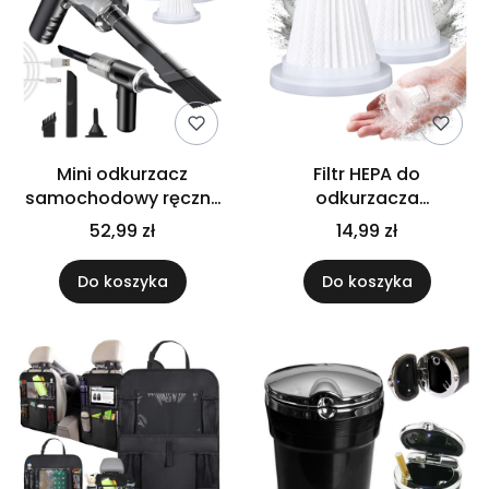
Mini odkurzacz
Filtr HEPA do
samochodowy ręczny
odkurzacza
bezprzewodowy 120W z
samochodowego mini
52,99 zł
14,99 zł
filtrem HEPA 3szt
wkład wielorazowy
zestaw 2 szt
Do koszyka
Do koszyka