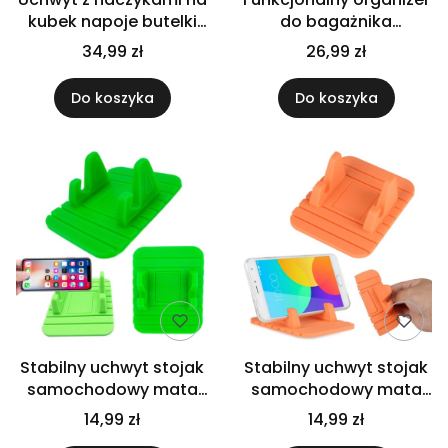
kubek napoje butelki
do bagażnika
do samochodu auta
samochodowego
34,99 zł
26,99 zł
organizer
pojemny mocne
uchwyty
Do koszyka
Do koszyka
Stabilny uchwyt stojak
Stabilny uchwyt stojak
samochodowy mata
samochodowy mata
gumowa
gumowa
14,99 zł
14,99 zł
antypoślizgowa na
antypoślizgowa na