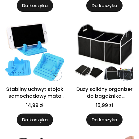
telefon
telefon
Do koszyka
Do koszyka
Stabilny uchwyt stojak
Duży solidny organizer
samochodowy mata
do bagażnika
gumowa
funkcjonalny składany
14,99 zł
15,99 zł
antypoślizgowa na
czarny 52x32x32
telefon
Do koszyka
Do koszyka