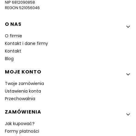
NIP 6812090858
REGON 521056046
Linki w stopce
O NAS
O firmie
Kontakt i dane firmy
Kontakt
Blog
MOJE KONTO
Twoje zamówienia
Ustawienia konta
Przechowalnia
ZAMÓWIENIA
Jak kupować?
Formy płatności