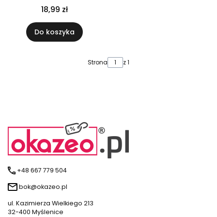
samochodowy
18,99 zł
wielofunkcyjana
pojemna
Do koszyka
Strona
z 1
+48 667 779 504
bok@okazeo.pl
ul. Kazimierza Wielkiego 213
32-400 Myślenice