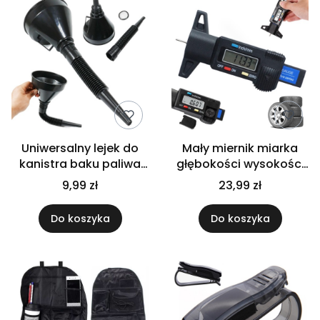
Uniwersalny lejek do
Mały miernik miarka
kanistra baku paliwa
głębokości wysokości
płynów oleju duży z
bieżnika wskaźnik
9,99 zł
23,99 zł
sitkiem
zużycia opon
Do koszyka
Do koszyka