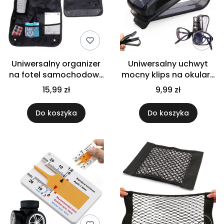
Uniwersalny organizer
Uniwersalny uchwyt
na fotel samochodowy
mocny klips na okulary
ochroniacz osłona
funkcjonalny wieszak
15,99 zł
9,99 zł
wodoodporna
do samochodu
Do koszyka
Do koszyka