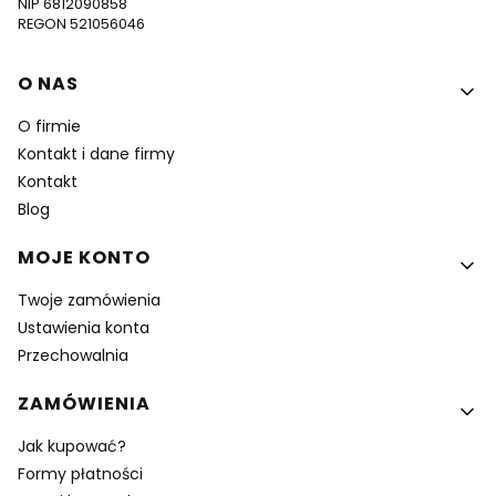
NIP 6812090858
REGON 521056046
Linki w stopce
O NAS
O firmie
Kontakt i dane firmy
Kontakt
Blog
MOJE KONTO
Twoje zamówienia
Ustawienia konta
Przechowalnia
ZAMÓWIENIA
Jak kupować?
Formy płatności