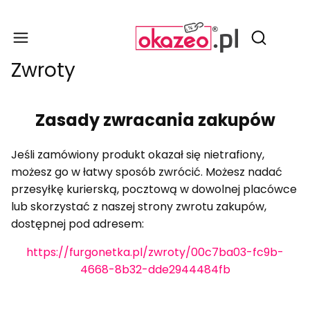
Produ
Otwórz wy
Zwroty
Zasady zwracania zakupów
Jeśli zamówiony produkt okazał się nietrafiony,
możesz go w łatwy sposób zwrócić. Możesz nadać
przesyłkę kurierską, pocztową w dowolnej placówce
lub skorzystać z naszej strony zwrotu zakupów,
dostępnej pod adresem:
https://furgonetka.pl/zwroty/00c7ba03-fc9b-
4668-8b32-dde2944484fb