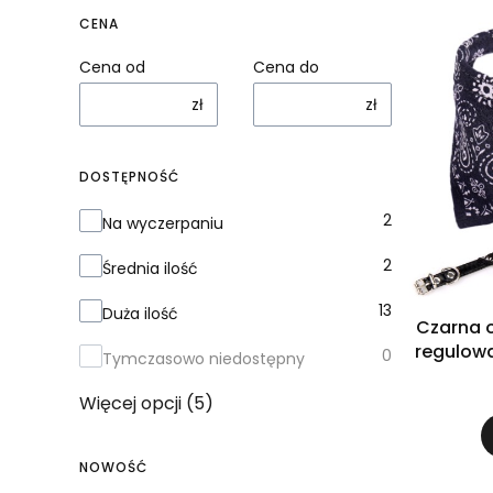
CENA
Cena od
Cena do
zł
zł
DOSTĘPNOŚĆ
Dostępność
2
Na wyczerpaniu
2
Średnia ilość
13
Duża ilość
Czarna 
regulow
0
Tymczasowo niedostępny
Więcej opcji (5)
NOWOŚĆ