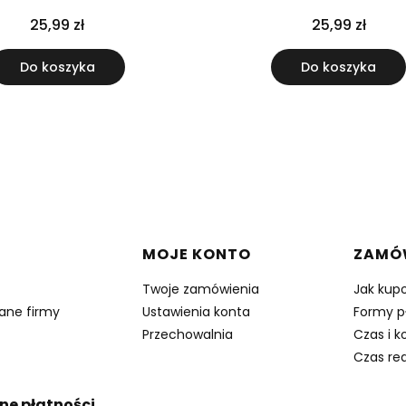
25,99 zł
25,99 zł
Do koszyka
Do koszyka
w stopce
MOJE KONTO
ZAMÓ
Twoje zamówienia
Jak kup
dane firmy
Ustawienia konta
Formy p
Przechowalnia
Czas i k
Czas rea
ne płatności