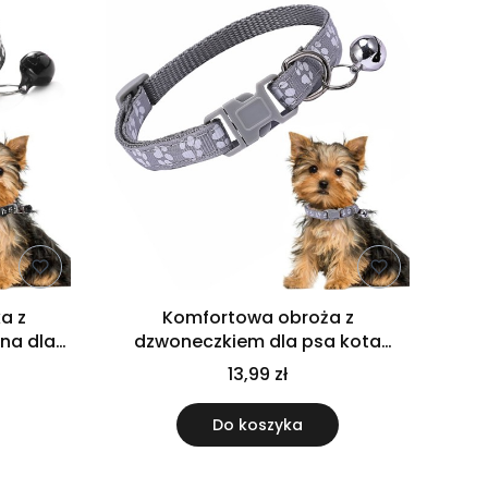
a z
Komfortowa obroża z
na dla
dzwoneczkiem dla psa kota
rna
solidna regulowana szara
13,99 zł
Do koszyka