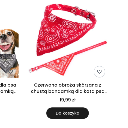
dla psa
Czerwona obroża skórzana z
ndamką
chustą bandamką dla kota psa
M
czerwona mała S
19,99 zł
Do koszyka