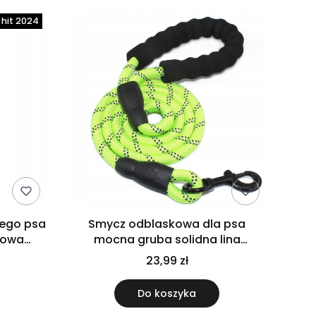
nego psa
Smycz odblaskowa dla psa
kowa
mocna gruba solidna lina
m
wspinaczkowa 1,5m zielona
23,99 zł
Do koszyka