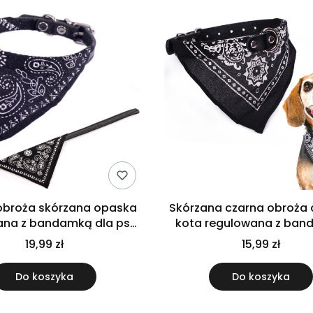
obroża skórzana opaska
Skórzana czarna obroża 
ana z bandamką dla psa
kota regulowana z ba
kota mała S
wygodna opaska 
19,99 zł
15,99 zł
Do koszyka
Do koszyka