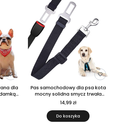
ana dla
Pas samochodowy dla psa kota
ndamką
mocny solidna smycz trwała
czarna do auta
14,99 zł
Do koszyka