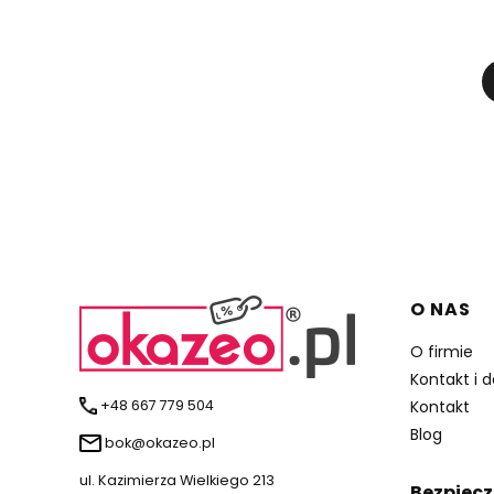
Linki 
O NAS
O firmie
Kontakt i 
+48 667 779 504
Kontakt
Blog
bok@okazeo.pl
ul. Kazimierza Wielkiego 213
Bezpiecz