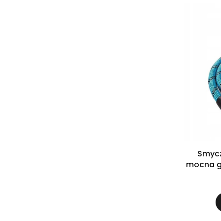
Smycz
mocna g