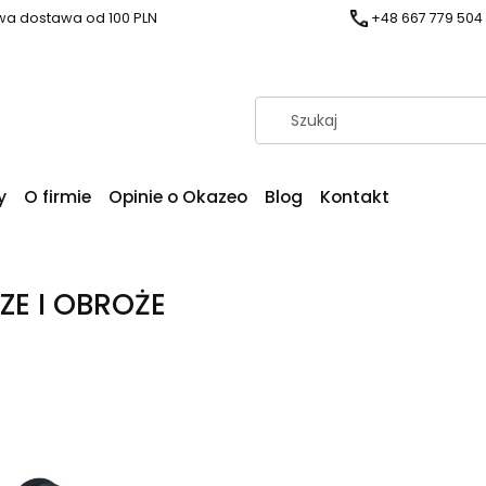
a dostawa od 100 PLN
+48 667 779 504
y
O firmie
Opinie o Okazeo
Blog
Kontakt
ZE I OBROŻE
produktów