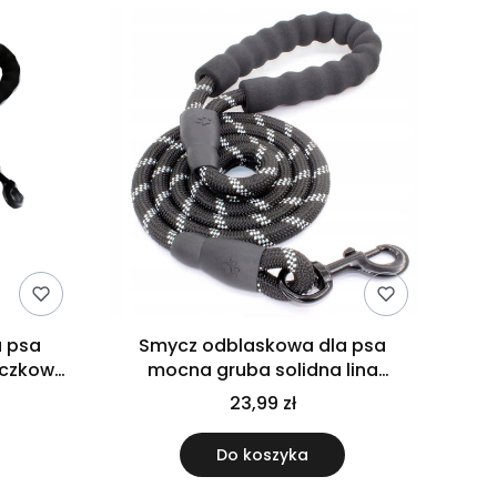
a psa
Smycz odblaskowa dla psa
aczkowa
mocna gruba solidna lina
a
wspinaczkowa 1,5m czarna
23,99 zł
Do koszyka