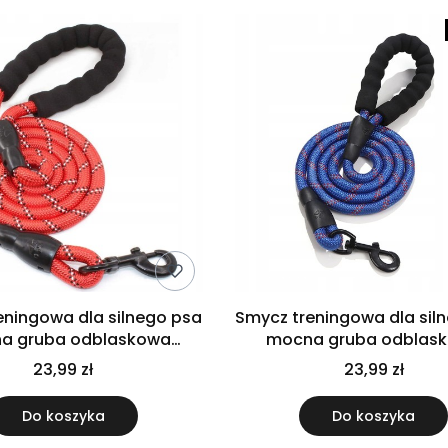
eningowa dla silnego psa
Smycz treningowa dla sil
a gruba odblaskowa
mocna gruba odblas
zerwona lina 1,5m
granatowa lina 1,5
23,99 zł
23,99 zł
Do koszyka
Do koszyka