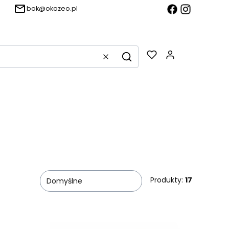
bok@okazeo.pl
Produkty w k
Wyczyść
Szukaj
Produkty:
17
Domyślne