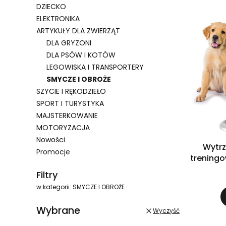
DZIECKO
ELEKTRONIKA
ARTYKUŁY DLA ZWIERZĄT
DLA GRYZONI
DLA PSÓW I KOTÓW
LEGOWISKA I TRANSPORTERY
SMYCZE I OBROŻE
SZYCIE I RĘKODZIEŁO
SPORT I TURYSTYKA
MAJSTERKOWANIE
MOTORYZACJA
Nowości
Wytrz
Promocje
trening
Koniec menu
c
Filtry
w kategorii: SMYCZE I OBROŻE
Wybrane
Wyczyść