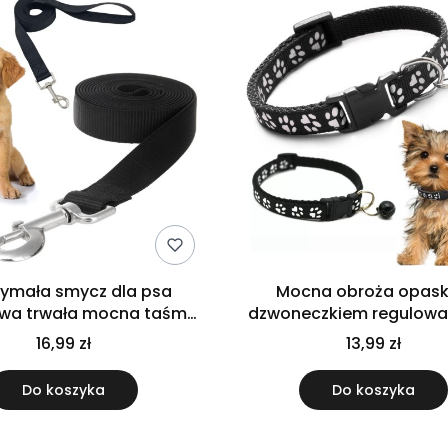
ymała smycz dla psa
Mocna obroża opask
owa trwała mocna taśma
dzwoneczkiem regulowa
zarna długa 10 m
psa kota solidna cza
16,99 zł
13,99 zł
Do koszyka
Do koszyka