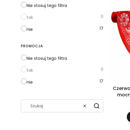
Nie stosuj tego filtra
0
tak
17
nie
PROMOCJA
Nie stosuj tego filtra
0
tak
17
nie
Czerwo
mocn
band
Wyczyść
Szukaj