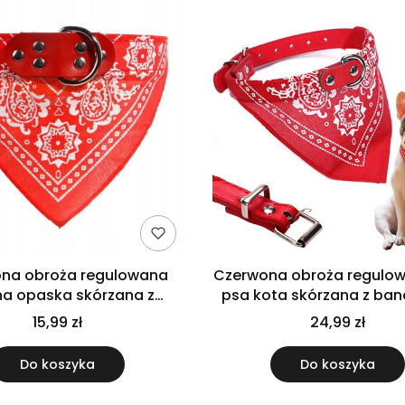
na obroża regulowana
Czerwona obroża regulow
a opaska skórzana z
psa kota skórzana z ba
amką dla psa kota M
wygodna duża L
15,99 zł
24,99 zł
Do koszyka
Do koszyka