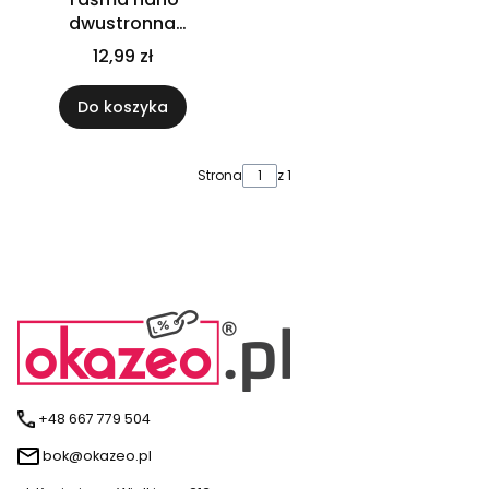
dwustronna
wodoodporna
12,99 zł
magiczna
samoprzylepna
Do koszyka
przezroczysta 5m
Strona
z 1
+48 667 779 504
bok@okazeo.pl