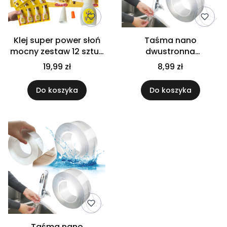
Klej super power słoń
Taśma nano
mocny zestaw 12 sztuk
dwustronna
szybkoschnący strong
wodoodporna
19,99 zł
8,99 zł
magiczna
samoprzylepna
Do koszyka
Do koszyka
przezroczysta 1m
Taśma nano