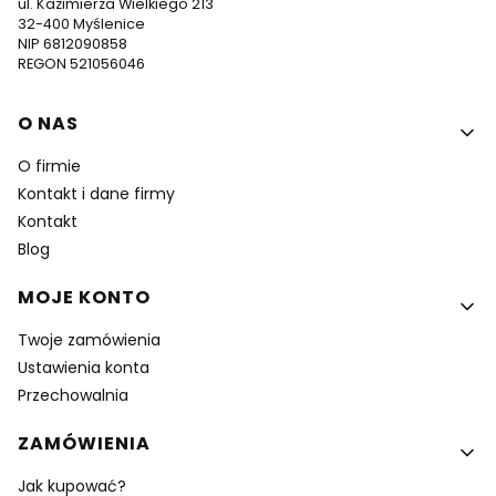
ul. Kazimierza Wielkiego 213
32-400 Myślenice
NIP 6812090858
REGON 521056046
Linki w stopce
O NAS
O firmie
Kontakt i dane firmy
Kontakt
Blog
MOJE KONTO
Twoje zamówienia
Ustawienia konta
Przechowalnia
ZAMÓWIENIA
Jak kupować?