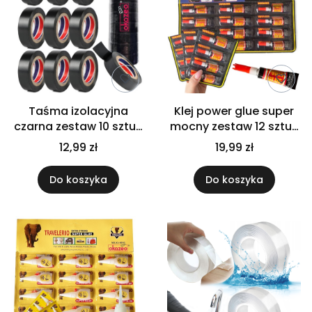
Taśma izolacyjna
Klej power glue super
czarna zestaw 10 sztuk
mocny zestaw 12 sztuk
mocna wodoodporna
strong szybko schnący
12,99 zł
19,99 zł
wytrzymała elestyczna
Do koszyka
Do koszyka