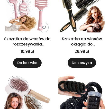
Szczotka do włosów do
Szczotka do włosów
rozczesywania
okrągła do
ażurowa z rączką do
modelowania
10,99 zł
26,99 zł
czesania lekka 23cm
układania stylizacji
fryzur
Do koszyka
Do koszyka