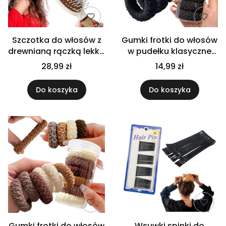
Szczotka do włosów z
Gumki frotki do włosów
drewnianą rączką lekka
w pudełku klasyczne
do rozczesywania
zestaw 6szt
28,99 zł
14,99 zł
stylizacji fryzur
uniwersalne czarne
Do koszyka
Do koszyka
Gumki frotki do włosów
Wsuwki spinki do