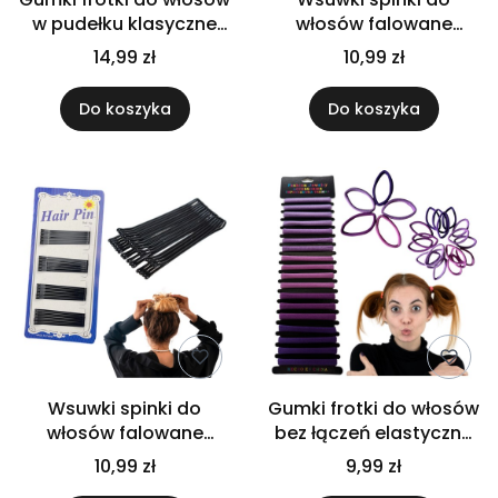
w pudełku klasyczne
włosów falowane
zestaw 6szt
czarne komplet 60
14,99 zł
10,99 zł
uniwersalne
sztuk 4,4cm
Do koszyka
Do koszyka
Wsuwki spinki do
Gumki frotki do włosów
włosów falowane
bez łączeń elastyczne
czarne komplet 36
wygodne ozdobne
10,99 zł
9,99 zł
sztuk 5,7cm
zestaw 18 szt