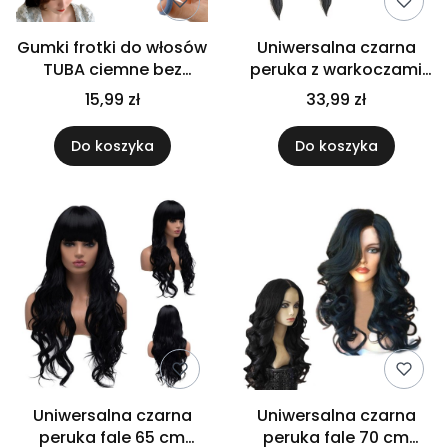
Gumki frotki do włosów
Uniwersalna czarna
TUBA ciemne bez
peruka z warkoczami
łączeń wielokolorowe
długa damska
15,99 zł
33,99 zł
elastyczne
Wednesday na imprezę
Do koszyka
Do koszyka
Uniwersalna czarna
Uniwersalna czarna
peruka fale 65 cm
peruka fale 70 cm