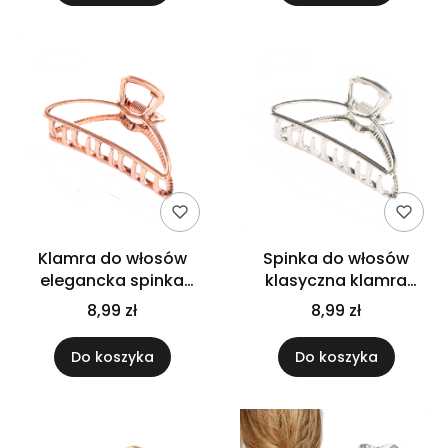
Klamra do włosów
Spinka do włosów
elegancka spinka
klasyczna klamra
klasyczna solidny
elegancka ozdoba
8,99 zł
8,99 zł
zacisk metalowa
metalowa szczęka
różowa
srebrna
Do koszyka
Do koszyka