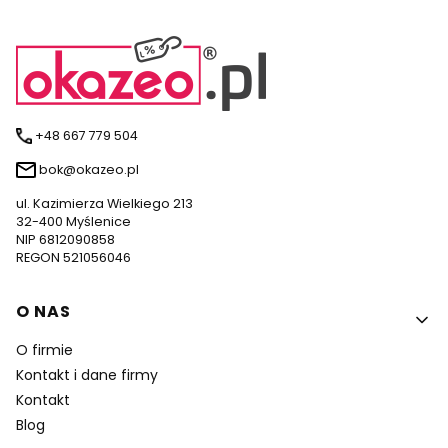
+48 667 779 504
bok@okazeo.pl
ul. Kazimierza Wielkiego 213
32-400 Myślenice
NIP 6812090858
REGON 521056046
Linki w stopce
O NAS
O firmie
Kontakt i dane firmy
Kontakt
Blog