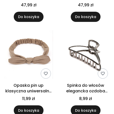
długa damska na
długa damska na
47,99 zł
47,99 zł
codzień, imprezę
codzień, imprezę
Do koszyka
Do koszyka
Opaska pin up
Spinka do włosów
klasyczna uniwersalna
elegancka ozdoba
do włosów wygodna
solidna szczęka zacisk
11,99 zł
8,99 zł
gumka kokardka
klamra czarna
beżowa
Do koszyka
Do koszyka