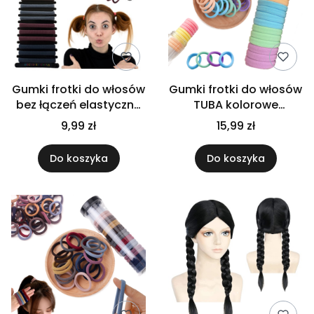
Gumki frotki do włosów
Gumki frotki do włosów
bez łączeń elastyczne
TUBA kolorowe
wygodne ozdobne
pastelowe
9,99 zł
15,99 zł
zestaw 18 szt
wielokolorowe bez
łączeń
Do koszyka
Do koszyka