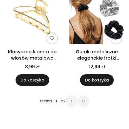
Klasyczna klamra do
Gumki metaliczne
włosów metalowa
eleganckie frotki
delikatna spinka
scrunchie do włosów
8,99 zł
12,99 zł
mocny zacisk złota
błyszczące 2 sztuki
Do koszyka
Do koszyka
Strona
z 2
Przejdź do ostatniej 