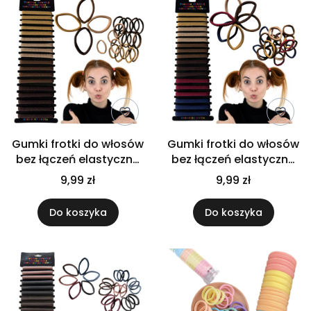
Gumki frotki do włosów
Gumki frotki do włosów
bez łączeń elastyczne
bez łączeń elastyczne
wygodne ozdobne
wygodne ozdobne
9,99 zł
9,99 zł
zestaw 18 szt
zestaw 18 szt
Do koszyka
Do koszyka