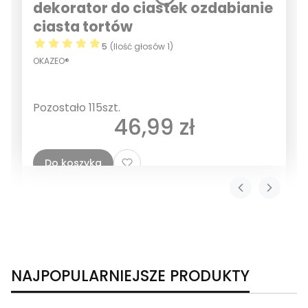
dekorator do ciastek ozdabianie
ciasta tortów
5
(Ilość głosów 1)
OKAZEO®
Pozostało 115szt.
Cena
46,99 zł
Do koszyka
NAJPOPULARNIEJSZE PRODUKTY