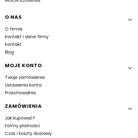
REGON 521056046
Linki w stopce
O NAS
O firmie
Kontakt i dane firmy
Kontakt
Blog
MOJE KONTO
Twoje zamówienia
Ustawienia konta
Przechowalnia
ZAMÓWIENIA
Jak kupować?
Formy płatności
Czas i koszty dostawy