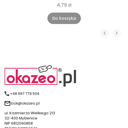
4,79 zł
Do koszyka
+48 667 779 504
bok@okazeo.pl
ul. Kazimierza Wielkiego 213
32-400 Myślenice
NIP 6812090858