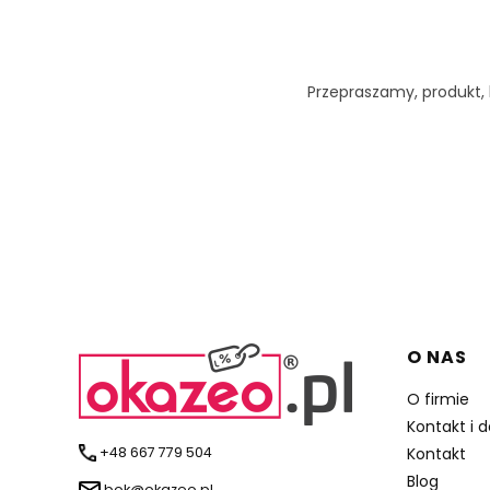
Przepraszamy, produkt, k
Linki 
O NAS
O firmie
Kontakt i 
+48 667 779 504
Kontakt
Blog
bok@okazeo.pl