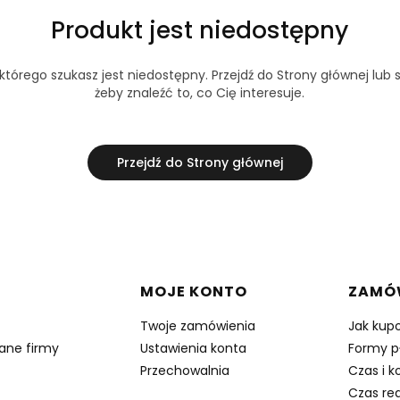
Produkt jest niedostępny
tórego szukasz jest niedostępny. Przejdź do Strony głównej lub s
żeby znaleźć to, co Cię interesuje.
Przejdź do Strony głównej
w stopce
MOJE KONTO
ZAMÓ
Twoje zamówienia
Jak kup
dane firmy
Ustawienia konta
Formy p
Przechowalnia
Czas i k
Czas rea