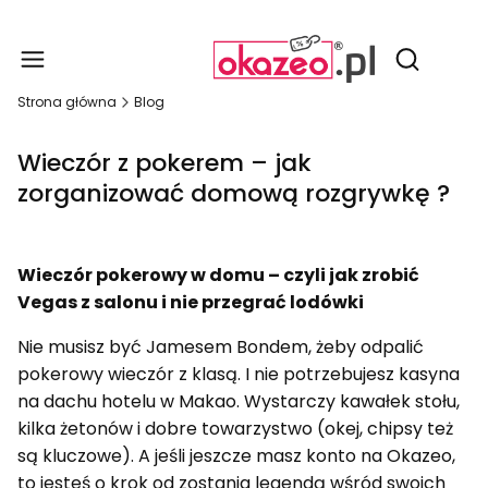
Produ
Otwórz wy
Strona główna
Blog
Wieczór z pokerem – jak
zorganizować domową rozgrywkę ?
Wieczór pokerowy w domu – czyli jak zrobić
Vegas z salonu i nie przegrać lodówki
Nie musisz być Jamesem Bondem, żeby odpalić
pokerowy wieczór z klasą. I nie potrzebujesz kasyna
na dachu hotelu w Makao. Wystarczy kawałek stołu,
kilka żetonów i dobre towarzystwo (okej, chipsy też
są kluczowe). A jeśli jeszcze masz konto na Okazeo,
to jesteś o krok od zostania legendą wśród swoich