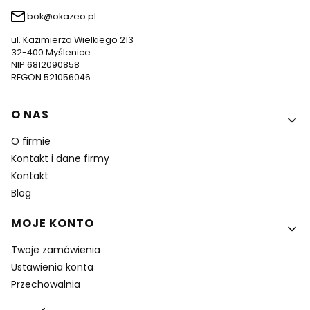
bok@okazeo.pl
ul. Kazimierza Wielkiego 213
32-400 Myślenice
NIP 6812090858
REGON 521056046
Linki w stopce
O NAS
O firmie
Kontakt i dane firmy
Kontakt
Blog
MOJE KONTO
Twoje zamówienia
Ustawienia konta
Przechowalnia