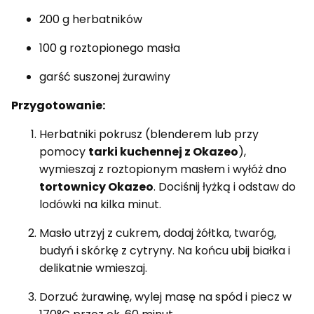
200 g herbatników
100 g roztopionego masła
garść suszonej żurawiny
Przygotowanie:
Herbatniki pokrusz (blenderem lub przy
pomocy
tarki kuchennej z Okazeo
),
wymieszaj z roztopionym masłem i wyłóż dno
tortownicy Okazeo
. Dociśnij łyżką i odstaw do
lodówki na kilka minut.
Masło utrzyj z cukrem, dodaj żółtka, twaróg,
budyń i skórkę z cytryny. Na końcu ubij białka i
delikatnie wmieszaj.
Dorzuć żurawinę, wylej masę na spód i piecz w