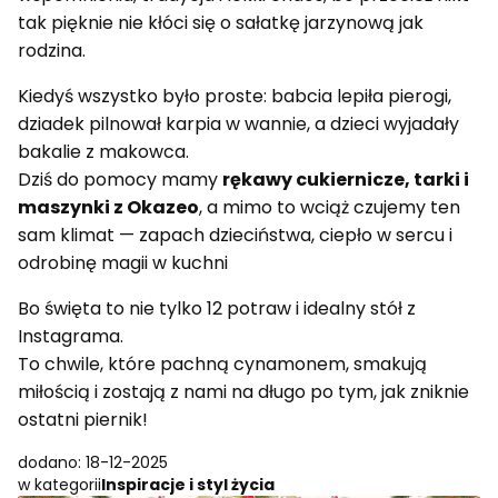
tak pięknie nie kłóci się o sałatkę jarzynową jak
rodzina.
Kiedyś wszystko było proste: babcia lepiła pierogi,
dziadek pilnował karpia w wannie, a dzieci wyjadały
bakalie z makowca.
Dziś do pomocy mamy
rękawy cukiernicze, tarki i
maszynki z Okazeo
, a mimo to wciąż czujemy ten
sam klimat — zapach dzieciństwa, ciepło w sercu i
odrobinę magii w kuchni
Bo święta to nie tylko 12 potraw i idealny stół z
Instagrama.
To chwile, które pachną cynamonem, smakują
miłością i zostają z nami na długo po tym, jak zniknie
ostatni piernik!
dodano: 18-12-2025
w kategorii
Inspiracje i styl życia