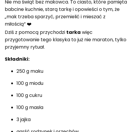
Nie ma świąt bez makowca. To ciasto, które pamięta
babcine kuchnie, starą tarkę i opowieści o tym, że
„mak trzeba sparzyć, przemielić i mieszać z
miłością” ❤️
Dziś z pomocą przychodzi
tarka
więc
przygotowanie tego klasyka to już nie maraton, tylko
przyjemny rytuał.
Składniki:
250 g maku
100 g miodu
100 g cukru
100 g masła
3 jajka
garść rodzynek i orzechów