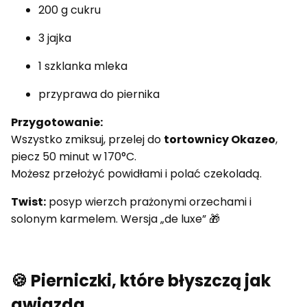
200 g cukru
3 jajka
1 szklanka mleka
przyprawa do piernika
Przygotowanie:
Wszystko zmiksuj, przelej do
tortownicy Okazeo
,
piecz 50 minut w 170°C.
Możesz przełożyć powidłami i polać czekoladą.
Twist:
posyp wierzch prażonymi orzechami i
solonym karmelem. Wersja „de luxe” 🎁
🍪 Pierniczki, które błyszczą jak
gwiazda