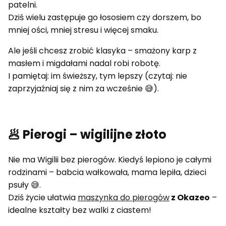
patelni.
Dziś wielu zastępuje go łososiem czy dorszem, bo
mniej ości, mniej stresu i więcej smaku.
Ale jeśli chcesz zrobić klasyka – smażony karp z
masłem i migdałami nadal robi robotę.
I pamiętaj: im świeższy, tym lepszy (czytaj: nie
zaprzyjaźniaj się z nim za wcześnie 😅).
🥟 Pierogi – wigilijne złoto
Nie ma Wigilii bez pierogów. Kiedyś lepiono je całymi
rodzinami – babcia wałkowała, mama lepiła, dzieci
psuły 😅.
Dziś życie ułatwia
maszynka do pierogów
z Okazeo
–
idealne kształty bez walki z ciastem!