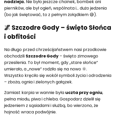
nadzieja.
Nie było jeszcze choinek, bombek ani
pierników, ale był ogień, wspólnota i... dużo jedzenia
(bo jak świętować, to z pełnym żołądkiem 😅).
🌌 Szczodre Gody – święto Słońca
i obfitości
Na długo przed chrześcijaństwem nasi przodkowie
obchodzili
Szczodre Gody
– święto zimowego
przesilenia. To był moment, gdy „stare słońce”
umierało, a „nowe” rodziło się na nowo 🌞.
Wszystko kręciło się wokół symboli życia i odrodzenia
– zboża, ognia i zielonych gałązek.
Zamiast karpia w wannie była
uczta przy ogniu
,
pełna miodu, piwa i chleba. Gospodarz dzielił się
jedzeniem z sąsiadami i służbą, bo wierzono, że
hojność wraca podwójnie.