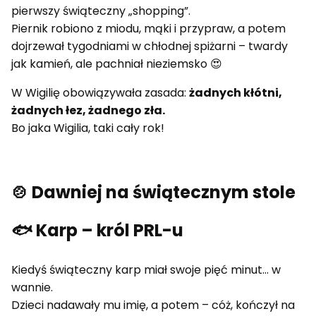
pierwszy świąteczny „shopping”.
Piernik robiono z miodu, mąki i przypraw, a potem
dojrzewał tygodniami w chłodnej spiżarni – twardy
jak kamień, ale pachniał nieziemsko 😍
W Wigilię obowiązywała zasada:
żadnych kłótni,
żadnych łez, żadnego zła.
Bo jaka Wigilia, taki cały rok!
🍲 Dawniej na świątecznym stole
🐟 Karp – król PRL-u
Kiedyś świąteczny karp miał swoje pięć minut... w
wannie.
Dzieci nadawały mu imię, a potem – cóż, kończył na