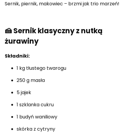
Sernik, piernik, makowiec – brzmi jak trio marzeń!
🍰 Sernik klasyczny z nutką
żurawiny
Składniki:
1 kg tłustego twarogu
250 g masła
5 jajek
1 szklanka cukru
1 budyń waniliowy
skórka z cytryny