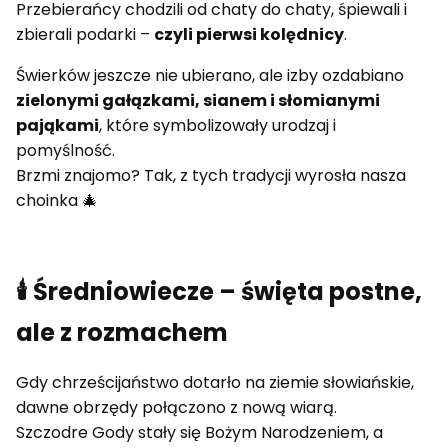
Przebierańcy chodzili od chaty do chaty, śpiewali i
zbierali podarki –
czyli pierwsi kolędnicy
.
Świerków jeszcze nie ubierano, ale izby ozdabiano
zielonymi gałązkami, sianem i słomianymi
pająkami
, które symbolizowały urodzaj i
pomyślność.
Brzmi znajomo? Tak, z tych tradycji wyrosła nasza
choinka 🎄
🕯 Średniowiecze – święta postne,
ale z rozmachem
Gdy chrześcijaństwo dotarło na ziemie słowiańskie,
dawne obrzędy połączono z nową wiarą.
Szczodre Gody stały się Bożym Narodzeniem, a