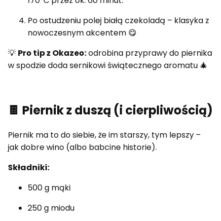
170°C przez ok. 60 minut.
Po ostudzeniu polej białą czekoladą – klasyka z
nowoczesnym akcentem 😋
💡
Pro tip z Okazeo:
odrobina przyprawy do piernika
w spodzie doda sernikowi świątecznego aromatu 🎄
🍫 Piernik z duszą (i cierpliwością)
Piernik ma to do siebie, że im starszy, tym lepszy –
jak dobre wino (albo babcine historie).
Składniki:
500 g mąki
250 g miodu