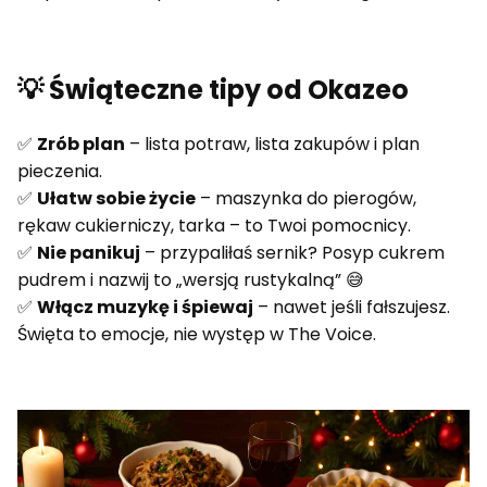
💡 Świąteczne tipy od Okazeo
✅
Zrób plan
– lista potraw, lista zakupów i plan
pieczenia.
✅
Ułatw sobie życie
– maszynka do pierogów,
rękaw cukierniczy, tarka – to Twoi pomocnicy.
✅
Nie panikuj
– przypaliłaś sernik? Posyp cukrem
pudrem i nazwij to „wersją rustykalną” 😅
✅
Włącz muzykę i śpiewaj
– nawet jeśli fałszujesz.
Święta to emocje, nie występ w The Voice.