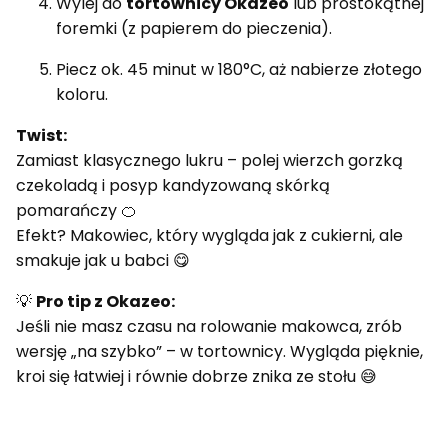
Wylej do
tortownicy Okazeo
lub prostokątnej
foremki (z papierem do pieczenia).
Piecz ok. 45 minut w 180°C, aż nabierze złotego
koloru.
Twist:
Zamiast klasycznego lukru – polej wierzch gorzką
czekoladą i posyp kandyzowaną skórką
pomarańczy 🍊
Efekt? Makowiec, który wygląda jak z cukierni, ale
smakuje jak u babci 😋
💡
Pro tip z Okazeo:
Jeśli nie masz czasu na rolowanie makowca, zrób
wersję „na szybko” – w tortownicy. Wygląda pięknie,
kroi się łatwiej i równie dobrze znika ze stołu 😅