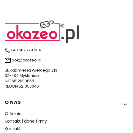
+48 667 779 504
bok@okazeo.pl
ul. Kazimierza Wielkiego 213
32-400 Myślenice
NIP 6812090858
REGON 521056046
Linki w stopce
O NAS
O firmie
Kontakt i dane firmy
Kontakt