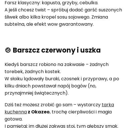
Farsz klasyczny: kapusta, grzyby, cebulka.
A jeśli chcesz twist – spróbuj dodać garść suszonych
śliwek albo kilka kropel sosu sojowego. Zmiana
subtelna, ale efekt wow gwarantowany.
🍲 Barszcz czerwony i uszka
Kiedyś barszcz robiono na zakwasie – żadnych
torebek, żadnych kostek.
W słoiku lądowały buraki, czosnek i przyprawy, a po
kilku dniach powstawał napój bogów (no,
przynajmniej świątecznych).
Dziś też możesz zrobić go sam – wystarczy
tarka
kuchenna
z Okazeo
, trochę cierpliwości i magia
gotowa.
I pamiętaj: im dłużej zakwas stoi, tym głębszy smak.