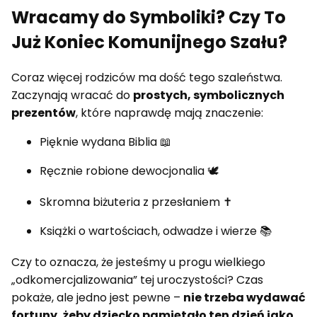
Wracamy do Symboliki? Czy To
Już Koniec Komunijnego Szału?
Coraz więcej rodziców ma dość tego szaleństwa.
Zaczynają wracać do
prostych, symbolicznych
prezentów
, które naprawdę mają znaczenie:
Pięknie wydana Biblia 📖
Ręcznie robione dewocjonalia 🕊️
Skromna biżuteria z przesłaniem ✝️
Książki o wartościach, odwadze i wierze 📚
Czy to oznacza, że jesteśmy u progu wielkiego
„odkomercjalizowania” tej uroczystości? Czas
pokaże, ale jedno jest pewne –
nie trzeba wydawać
fortuny, żeby dziecko pamiętało ten dzień jako