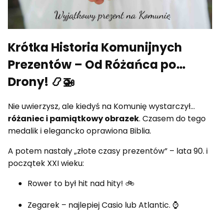
Krótka Historia Komunijnych
Prezentów – Od Różańca po…
Drony! 📿🚁
Nie uwierzysz, ale kiedyś na Komunię wystarczył…
różaniec i pamiątkowy obrazek
. Czasem do tego
medalik i elegancko oprawiona Biblia.
A potem nastały „złote czasy prezentów” – lata 90. i
początek XXI wieku:
Rower to był hit nad hity! 🚲
Zegarek – najlepiej Casio lub Atlantic. ⌚