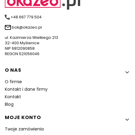
+48 667 779 504
bok@okazeo.pl
ul. Kazimierza Wielkiego 213
32-400 Myślenice
NIP 6812090858
REGON 521056046
Linki w stopce
O NAS
O firmie
Kontakt i dane firmy
Kontakt
Blog
MOJE KONTO
Twoje zamówienia