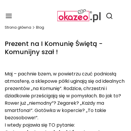
Produ
Otwórz wy
Strona główna
Blog
Prezent na I Komunię Świętą -
Komunijny szał !
Maj – pachnie bzem, w powietrzu czuć podniosłą
atmosferę, a sklepowe półki uginają się od idealnych
prezentów „na Komunię”. Rodzice, chrzestni i
dziadkowie prześcigają się w pomysłach. Bo jak to?
Rower już „niemodny”? Zegarek? „Każdy ma
smartfona!”. Gotówka w kopercie? „To takie
bezosobowe!”.
I wtedy pojawia się TO pytanie: