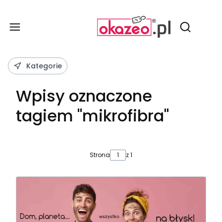
Produ
Otwórz wy
Kategorie
Wpisy oznaczone
tagiem "mikrofibra"
Strona
z 1