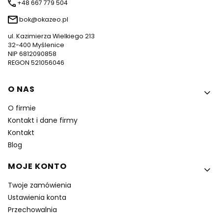
+48 667 779 504
bok@okazeo.pl
ul. Kazimierza Wielkiego 213
32-400 Myślenice
NIP 6812090858
REGON 521056046
Linki w stopce
O NAS
O firmie
Kontakt i dane firmy
Kontakt
Blog
MOJE KONTO
Twoje zamówienia
Ustawienia konta
Przechowalnia