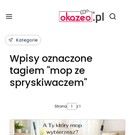
Produ
Otwórz wy
Kategorie
Wpisy oznaczone
tagiem "mop ze
spryskiwaczem"
Strona
z 1