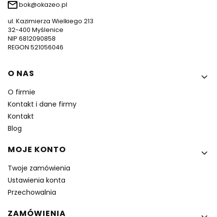
bok@okazeo.pl
ul. Kazimierza Wielkiego 213
32-400 Myślenice
NIP 6812090858
REGON 521056046
Linki w stopce
O NAS
O firmie
Kontakt i dane firmy
Kontakt
Blog
MOJE KONTO
Twoje zamówienia
Ustawienia konta
Przechowalnia
ZAMÓWIENIA