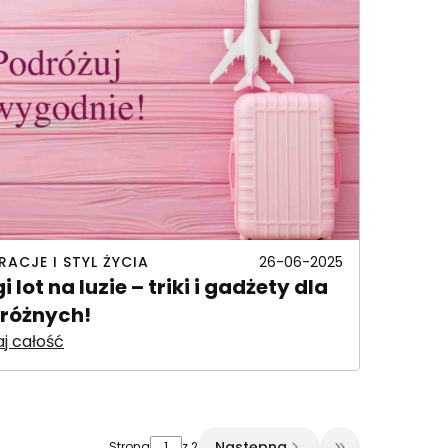
IRACJE I STYL ŻYCIA
26-06-2025
i lot na luzie – triki i gadżety dla
różnych!
j całość
Następna
Strona
z 2