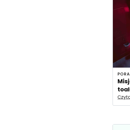
PORA
Mis
toal
Czyta