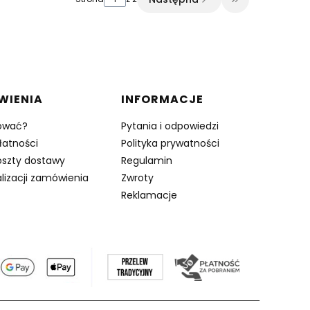
Przejdź do osta
WIENIA
INFORMACJE
ować?
Pytania i odpowiedzi
łatności
Polityka prywatności
oszty dostawy
Regulamin
lizacji zamówienia
Zwroty
Reklamacje