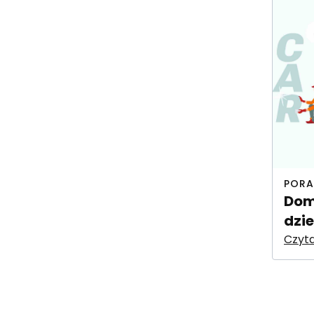
PORA
Dom
dzie
Czyta