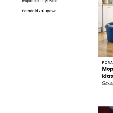
Inspiracje i styl życia
Poradniki zakupowe
PORA
Mop
kla
Czyta