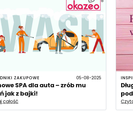
DNIKI ZAKUPOWE
INSP
05-08-2025
owe SPA dla auta – zrób mu
Dług
ń jak z bajki!
pod
j całość
Czyta