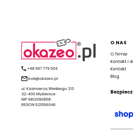
Linki 
O NAS
O firmie
Kontakt i 
+48 667 779 504
Kontakt
Blog
bok@okazeo.pl
ul. Kazimierza Wielkiego 213
Bezpiecz
32-400 Myślenice
NIP 6812090858
REGON 521056046