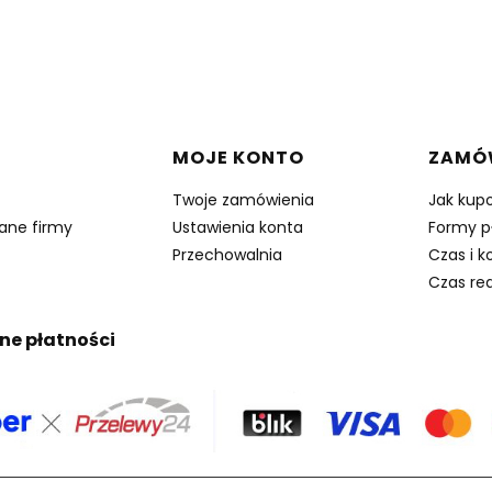
w stopce
MOJE KONTO
ZAMÓ
Twoje zamówienia
Jak kup
dane firmy
Ustawienia konta
Formy p
Przechowalnia
Czas i k
Czas rea
ne płatności