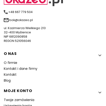
+48 667 779 504
bok@okazeo.pl
ul. Kazimierza Wielkiego 213
32-400 Myślenice
NIP 6812090858
REGON 521056046
Linki w stopce
O NAS
O firmie
Kontakt i dane firmy
Kontakt
Blog
MOJE KONTO
Twoje zamówienia
Ustawienia konta