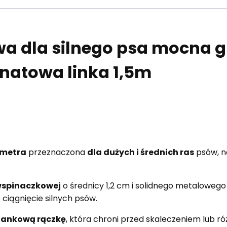
a dla silnego psa mocna 
natowa linka 1,5m
5 metra
przeznaczona
dla dużych i średnich ras
psów, n
 wspinaczkowej
o średnicy 1,2 cm i solidnego metaloweg
ciągnięcie silnych psów.
iankową rączkę
, która chroni przed skaleczeniem lub ró