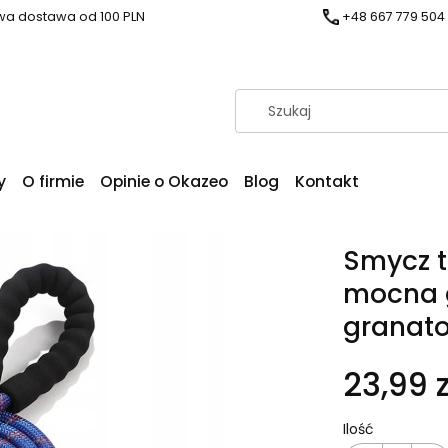
a dostawa od 100 PLN
+48 667 779 504
y
O firmie
Opinie o Okazeo
Blog
Kontakt
Smycz t
mocna 
granato
23,99 z
Ilość