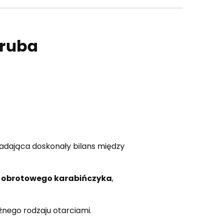
gruba
adająca doskonały bilans między
o
obrotowego karabińczyka
,
żnego rodzaju otarciami.