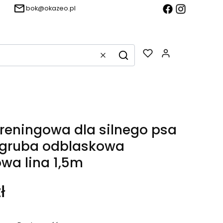
bok@okazeo.pl
Produkty w k
Wyczyść
Szukaj
reningowa dla silnego psa
gruba odblaskowa
wa lina 1,5m
ł