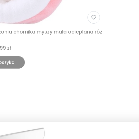
zonia chomika myszy mała ocieplana róż
99 zł
oszyka