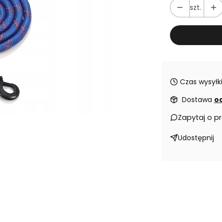
szt.
Czas wysyłki
Dostawa
od
Zapytaj o p
Udostępnij