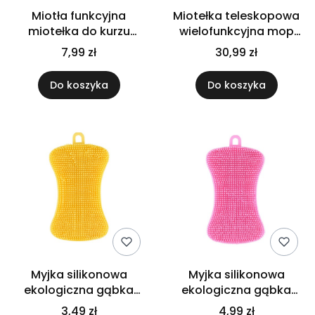
Miotła funkcyjna
Miotełka teleskopowa
miotełka do kurzu
wielofunkcyjna mop
kurzawka teleskopowa
szczotka trójkątna do
7,99 zł
30,99 zł
szczotka mikrofibra
kurzu zielona
Do koszyka
Do koszyka
Myjka silikonowa
Myjka silikonowa
ekologiczna gąbka
ekologiczna gąbka
zmywak kuchenny do
zmywak kuchenny do
3,49 zł
4,99 zł