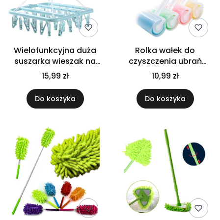
Wielofunkcyjna duża
Rolka wałek do
suszarka wieszak na
czyszczenia ubrań
bieliznę skarpetki
sierści solidna
15,99 zł
10,99 zł
suszenie ubrań
silikonowa żelowa
wieczna
Do koszyka
Do koszyka