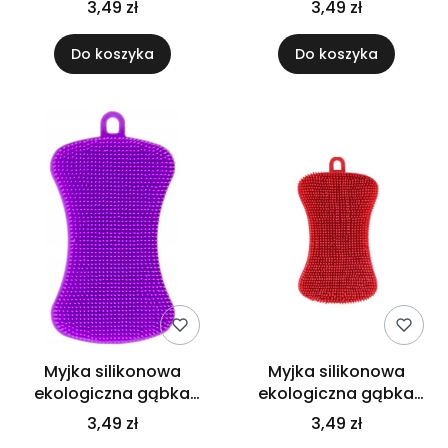
3,49 zł
3,49 zł
mycia naczyń zielony
naczyń pomarańczowy
Do koszyka
Do koszyka
Myjka silikonowa
Myjka silikonowa
ekologiczna gąbka
ekologiczna gąbka
zmywak kuchenny do
zmywak kuchenny do
3,49 zł
3,49 zł
mycia naczyń fiolet
mycia naczyń