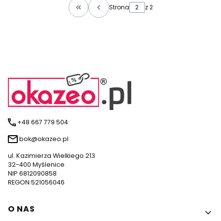
Strona
z 2
Wróć do pierwszej strony z produktami
+48 667 779 504
bok@okazeo.pl
ul. Kazimierza Wielkiego 213
32-400 Myślenice
NIP 6812090858
REGON 521056046
Linki w stopce
O NAS