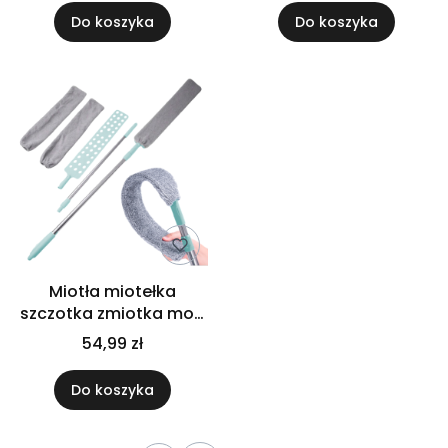
czerwony
Do koszyka
Do koszyka
Miotła miotełka
szczotka zmiotka mop
teleskopowa do kurzu
54,99 zł
3 szmatki 155 cm
Do koszyka