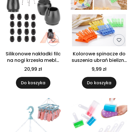
Silikonowe nakładki filc
Kolorowe spinacze do
na nogi krzesła meble
suszenia ubrań bielizny
uniwersalne czarne 12-
klamerki klipsy zestaw
20,99 zł
9,99 zł
16 mm
20 szt
Do koszyka
Do koszyka