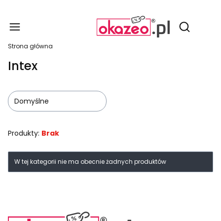
Produ
Otwórz wy
Strona główna
Intex
Domyślne
Produkty:
Brak
Lista produktów
W tej kategorii nie ma obecnie żadnych produktów