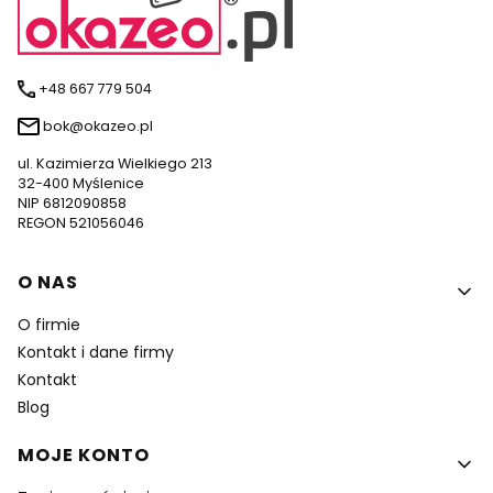
+48 667 779 504
bok@okazeo.pl
ul. Kazimierza Wielkiego 213
32-400 Myślenice
NIP 6812090858
REGON 521056046
Linki w stopce
O NAS
O firmie
Kontakt i dane firmy
Kontakt
Blog
MOJE KONTO