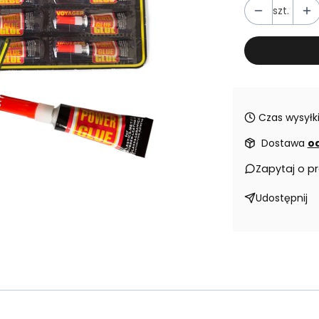
szt.
Czas wysyłki
Dostawa
od
Zapytaj o p
Udostępnij