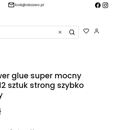
bok@okazeo.pl
Produkty w k
Wyczyść
Szukaj
wer glue super mocny
12 sztuk strong szybko
y
ł