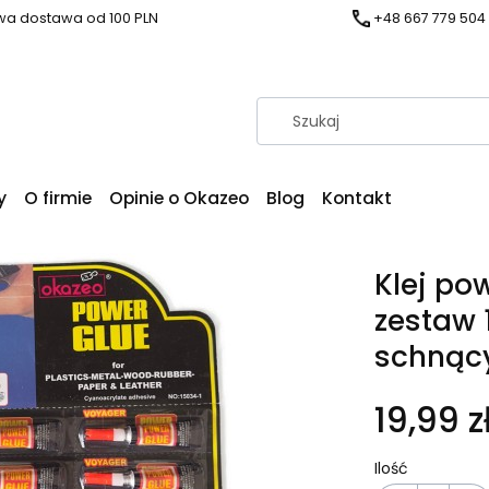
a dostawa od 100 PLN
+48 667 779 504
y
O firmie
Opinie o Okazeo
Blog
Kontakt
Klej po
zestaw 
schnąc
19,99 z
Ilość