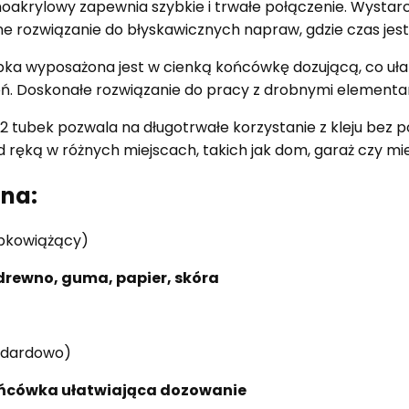
noakrylowy zapewnia szybkie i trwałe połączenie. Wystarc
e rozwiązanie do błyskawicznych napraw, gdzie czas jest
ubka wyposażona jest w cienką końcówkę dozującą, co ułat
dzeń. Doskonałe rozwiązanie do pracy z drobnymi elementa
2 tubek pozwala na długotrwałe korzystanie z kleju bez
od ręką w różnych miejscach, takich jak dom, garaż czy mi
zna:
bkowiążący)
 drewno, guma, papier, skóra
ndardowo)
ńcówka ułatwiająca dozowanie