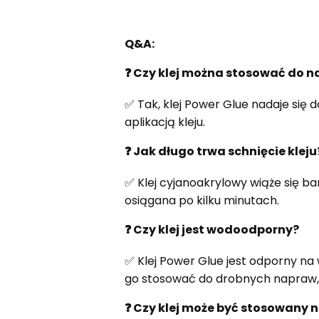
Q&A:
❓ Czy klej można stosować do 
✅ Tak, klej Power Glue nadaje się 
aplikacją kleju.
❓ Jak długo trwa schnięcie kleju
✅ Klej cyjanoakrylowy wiąże się ba
osiągana po kilku minutach.
❓ Czy klej jest wodoodporny?
✅ Klej Power Glue jest odporny na
go stosować do drobnych napraw, 
❓ Czy klej może być stosowany n