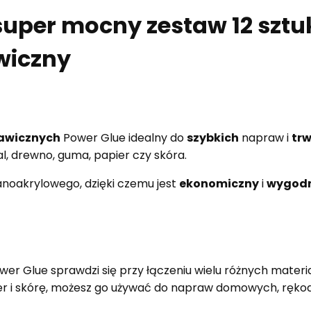
 super mocny zestaw 12 sztu
wiczny
awicznych
Power Glue idealny do
szybkich
napraw i
tr
al, drewno, guma, papier czy skóra.
janoakrylowego, dzięki czemu jest
ekonomiczny
i
wygod
er Glue sprawdzi się przy łączeniu wielu różnych materiał
ier i skórę, możesz go używać do napraw domowych, rękodz