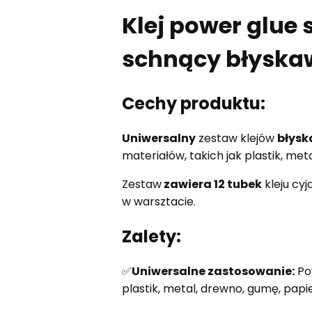
Klej power glue
schnący błyska
Cechy produktu:
Uniwersalny
zestaw klejów
błysk
materiałów, takich jak plastik, met
Zestaw
zawiera 12 tubek
kleju cy
w warsztacie.
Zalety:
✅
Uniwersalne zastosowanie:
Pow
plastik, metal, drewno, gumę, pap