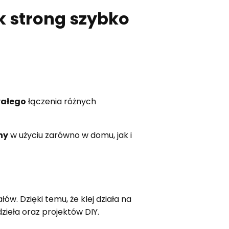
k strong szybko
wałego
łączenia różnych
ny
w użyciu zarówno w domu, jak i
ów. Dzięki temu, że klej działa na
ieła oraz projektów DIY.