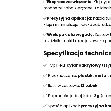
✅
Ekspresowe wiązanie:
Klej cyja
mocno ze sobą związane. To idealn
✅
Precyzyjna aplikacja
: Każda t
kleju i minimalizuje ryzyko zabru
✅
Wielopak dla wygody:
Zestaw 1
rozdzielić tubki i mieć je zawsze p
Specyfikacja technic
✅ Typ kleju:
cyjanoakrylowy
(szy
✅ Przeznaczenie:
plastik, metal,
✅ Ilość w zestawie:
12 tubek
✅ Pojemność jednej tubki:
3g
(sta
✅ Sposób aplikacji:
precyzyjna ko