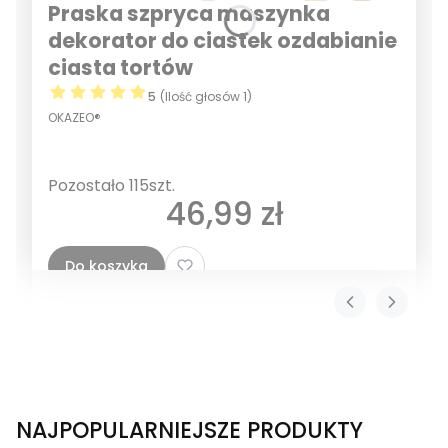
Praska szpryca maszynka
dekorator do ciastek ozdabianie
ciasta tortów
5
(Ilość głosów 1)
OKAZEO®
Pozostało 115szt.
Cena
46,99 zł
Do koszyka
NAJPOPULARNIEJSZE PRODUKTY