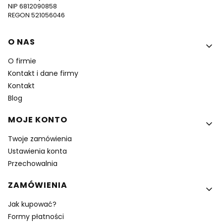
NIP 6812090858
REGON 521056046
Linki w stopce
O NAS
O firmie
Kontakt i dane firmy
Kontakt
Blog
MOJE KONTO
Twoje zamówienia
Ustawienia konta
Przechowalnia
ZAMÓWIENIA
Jak kupować?
Formy płatności