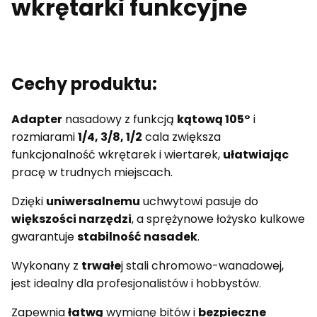
wkrętarki funkcyjne
Cechy produktu:
Adapter
nasadowy z funkcją
kątową 105°
i
rozmiarami
1/4, 3/8, 1/2
cala zwiększa
funkcjonalność wkrętarek i wiertarek,
ułatwiając
pracę w trudnych miejscach.
Dzięki
uniwersalnemu
uchwytowi pasuje do
większości narzędzi
, a sprężynowe łożysko kulkowe
gwarantuje
stabilność nasadek
.
Wykonany z
trwałe
j stali chromowo-wanadowej,
jest idealny dla profesjonalistów i hobbystów.
Zapewnia
łatwą
wymianę bitów i
bezpieczne