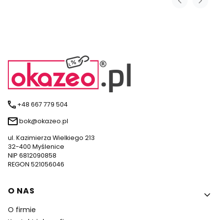
+48 667 779 504
bok@okazeo.pl
ul. Kazimierza Wielkiego 213
32-400 Myślenice
NIP 6812090858
REGON 521056046
Linki w stopce
O NAS
O firmie