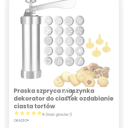
Praska szpryca maszynka
dekorator do ciastek ozdabianie
ciasta tortów
5
(Ilość głosów 1)
OKAZEO®