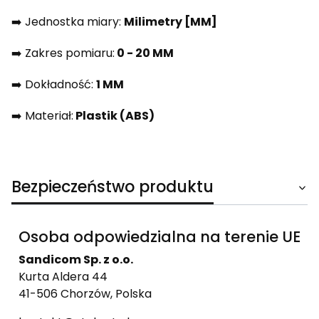
➡️ Jednostka miary:
Milimetry [MM]
➡️ Zakres pomiaru:
0 - 20 MM
➡️ Dokładność:
1 MM
➡️ Materiał:
Plastik (ABS)
Bezpieczeństwo produktu
Osoba odpowiedzialna na terenie UE
Sandicom Sp. z o.o.
Kurta Aldera 44
41-506 Chorzów, Polska