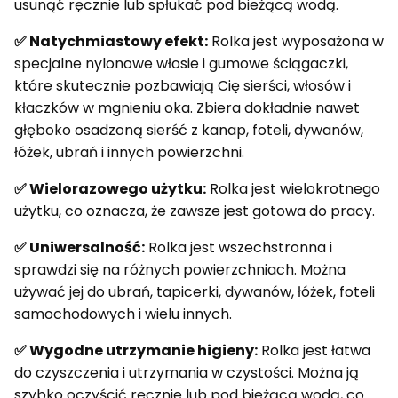
usunąć ręcznie lub spłukać pod bieżącą wodą.
✅ Natychmiastowy efekt:
Rolka jest wyposażona w
specjalne nylonowe włosie i gumowe ściągaczki,
które skutecznie pozbawiają Cię sierści, włosów i
kłaczków w mgnieniu oka. Zbiera dokładnie nawet
głęboko osadzoną sierść z kanap, foteli, dywanów,
łóżek, ubrań i innych powierzchni.
✅ Wielorazowego użytku:
Rolka jest wielokrotnego
użytku, co oznacza, że zawsze jest gotowa do pracy.
✅ Uniwersalność:
Rolka jest wszechstronna i
sprawdzi się na różnych powierzchniach. Można
używać jej do ubrań, tapicerki, dywanów, łóżek, foteli
samochodowych i wielu innych.
✅ Wygodne utrzymanie higieny:
Rolka jest łatwa
do czyszczenia i utrzymania w czystości. Można ją
szybko oczyścić ręcznie lub pod bieżącą wodą, co