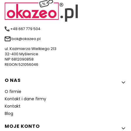
+48 667 779 504
bok@okazeo.pl
ul. Kazimierza Wielkiego 213
32-400 Myślenice
NIP 6812090858
REGON 521056046
Linki w stopce
O NAS
O firmie
Kontakt i dane firmy
Kontakt
Blog
MOJE KONTO