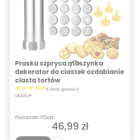
Praska szpryca maszynka
dekorator do ciastek ozdabianie
ciasta tortów
5
(Ilość głosów 1)
OKAZEO®
Pozostało 115szt.
Cena
46,99 zł