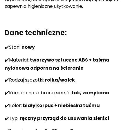
zapewnia higieniczne użytkowanie.
Dane techniczne:
✔️Stan:
nowy
✔️Materiał:
tworzywo sztuczne ABS + taśma
nylonowa odporna na ścieranie
✔️Rodzaj szczotki:
rolka/wałek
✔️Komora na zebraną sierść:
tak, zamykana
✔️Kolor:
biały korpus + niebieska taśma
✔️Typ:
ręczny przyrząd do usuwania sierści