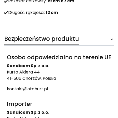
✔️Rozmiar całkowity:
19 cm x 7 cm
✔️Długość rękojeści:
12 cm
Bezpieczeństwo produktu
Osoba odpowiedzialna na terenie UE
Sandicom Sp. z o.o.
Kurta Aldera 44
41-506 Chorzów, Polska
kontakt@otohurt.pl
Importer
Sandicom Sp. z o.o.