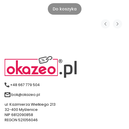
Do koszyka
+48 667 779 504
bok@okazeo.pl
ul. Kazimierza Wielkiego 213
32-400 Myślenice
NIP 6812090858
REGON 521056046