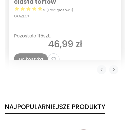
ciasta tortów
5
(Ilość głosów 1)
OKAZEO®
Pozostało 115szt.
Cena
46,99 zł
Do koszyka
NAJPOPULARNIEJSZE PRODUKTY