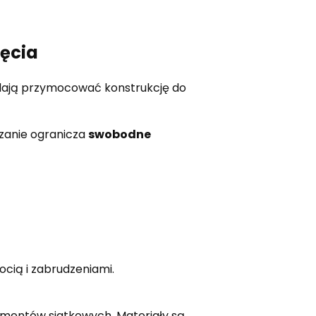
zęcia
alają przymocować konstrukcję do
ązanie ogranicza
swobodne
ocią i zabrudzeniami.
mentów siatkowych. Materiały są