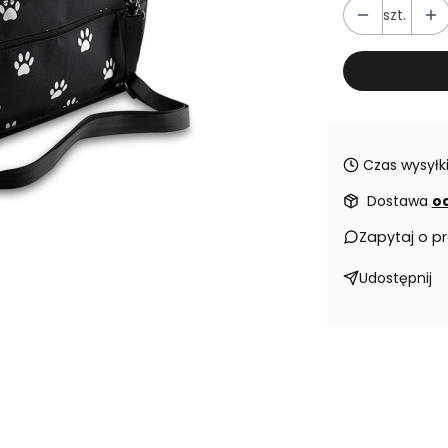
szt.
Czas wysyłki
Dostawa
od
Zapytaj o p
Udostępnij