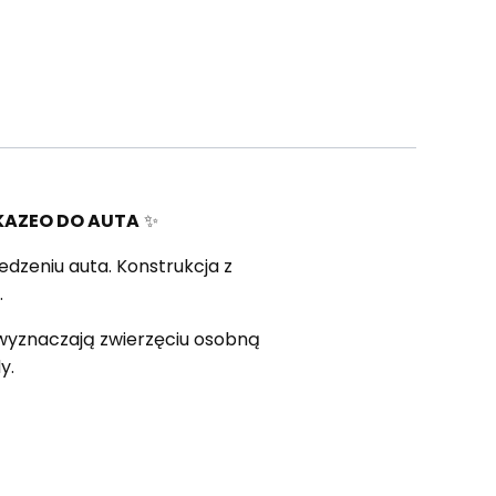
KAZEO DO AUTA
✨
edzeniu auta. Konstrukcja z
.
yznaczają zwierzęciu osobną
y.