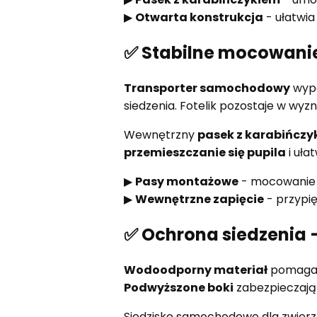
▶
Otwarta konstrukcja
- ułatwia
✅ Stabilne mocowanie
Transporter samochodowy
wyp
siedzenia. Fotelik pozostaje w wy
Wewnętrzny
pasek z karabińczy
przemieszczanie się pupila
i uła
▶
Pasy montażowe
- mocowanie 
▶
Wewnętrzne zapięcie
- przypię
✅ Ochrona siedzenia
Wodoodporny materiał
pomaga o
Podwyższone boki
zabezpieczają 
Siedzisko samochodowe dla zwier