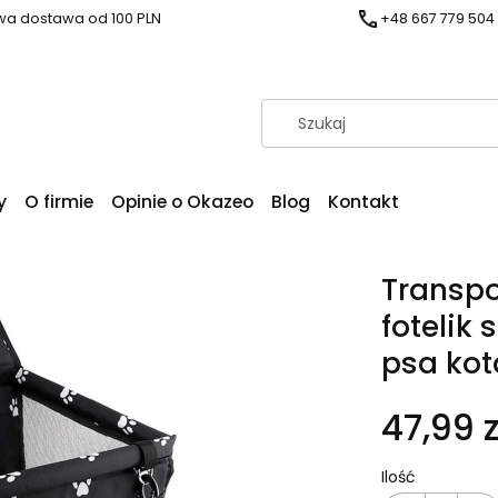
a dostawa od 100 PLN
+48 667 779 504
y
O firmie
Opinie o Okazeo
Blog
Kontakt
Transpo
fotelik
psa kot
47,99 z
Ilość