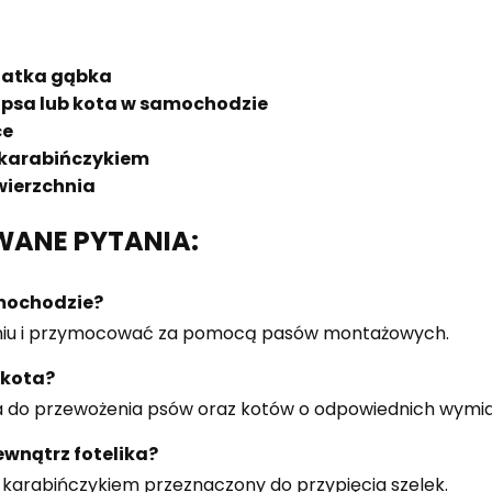
iatka gąbka
 psa lub kota w samochodzie
ce
 karabińczykiem
ierzchnia
WANE PYTANIA:
mochodzie?
zeniu i przymocować za pomocą pasów montażowych.
i kota?
na do przewożenia psów oraz kotów o odpowiednich wymi
ewnątrz fotelika?
z karabińczykiem przeznaczony do przypięcia szelek.