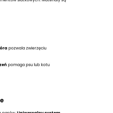
óra
pozwala zwierzęciu
zeń
pomaga psu lub kotu
ie
h pasów.
Uniwersalny system