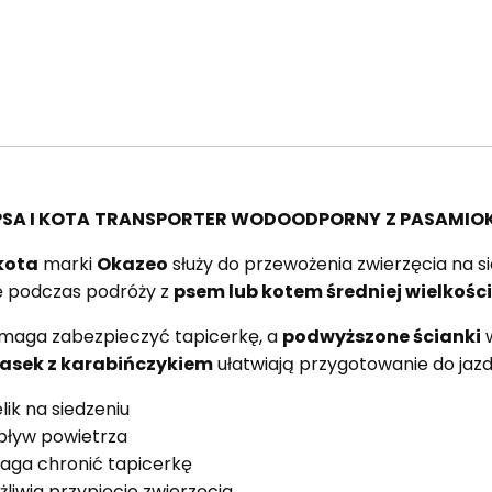
SA I KOTA
TRANSPORTER WODOODPORNY
Z PASAMI
O
kota
marki
Okazeo
służy do przewożenia zwierzęcia na si
ę podczas podróży z
psem lub kotem średniej wielkości
aga zabezpieczyć tapicerkę, a
podwyższone ścianki
w
asek z karabińczykiem
ułatwiają przygotowanie do jazd
elik na siedzeniu
pływ powietrza
ga chronić tapicerkę
liwia przypięcie zwierzęcia