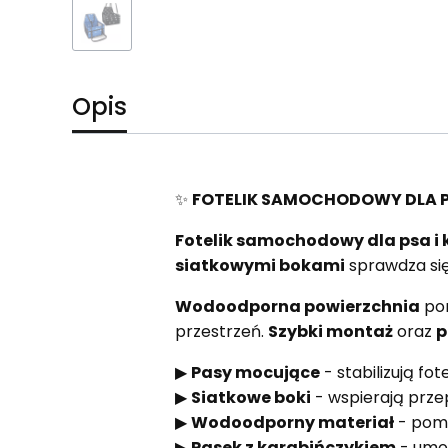
Opis
✨
FOTELIK SAMOCHODOWY DLA P
Fotelik samochodowy dla psa i 
siatkowymi bokami
sprawdza si
Wodoodporna powierzchnia
pom
przestrzeń.
Szybki montaż
oraz
p
▶
Pasy mocujące
- stabilizują fot
▶
Siatkowe boki
- wspierają prze
▶
Wodoodporny materiał
- poma
▶
Pasek z karabińczykiem
- umoż