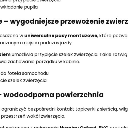
 wkładanie pupila
 – wygodniejsze przewożenie zwier
osażono w
uniwersalne pasy montażowe
, które pozw
znaczonym miejscu podczas jazdy.
kiem
umożliwia przypięcie szelek zwierzęcia. Takie rozwi
twia zachowanie porządku w kabinie.
do fotela samochodu
cie szelek zwierzęcia
 – wodoodporna powierzchnia
graniczyć bezpośredni kontakt tapicerki z sierścią, wilg
przestrzeń wokół zwierzęcia.
ząt wykonano z połączenia
tkaniny Oxford
,
PVC
oraz ele