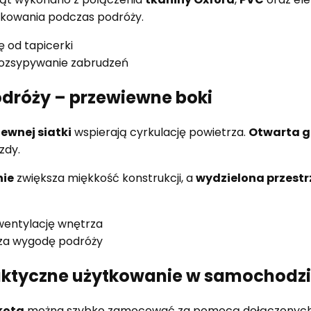
tkowania podczas podróży.
ę od tapicerki
rozsypywanie zabrudzeń
dróży – przewiewne boki
ewnej siatki
wspierają cyrkulację powietrza.
Otwarta g
zdy.
nie
zwiększa miękkość konstrukcji, a
wydzielona przestr
wentylację wnętrza
za wygodę podróży
aktyczne użytkowanie w samochodz
kota
można szybko zamocować za pomocą dołączonyc