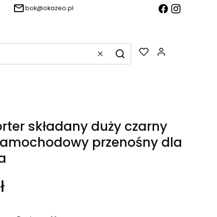
bok@okazeo.pl
Produkty w k
Wyczyść
Szukaj
rter składany duży czarny
 samochodowy przenośny dla
a
ł