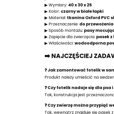
▶ Wymiary:
40 x 30 x 25
▶ Kolor:
czarny w białe łapki
▶ Materiał:
tkanina Oxford PVC s
▶ Przeznaczenie:
do przewożenia
▶ Sposób montażu:
pasy mocują
▶ Zapięcie dla zwierzęcia:
pasek z
▶ Właściwości:
wodoodporna pow
➡️ NAJCZĘŚCIEJ ZADA
❓ Jak zamontować fotelik w sa
Produkt należy umieścić na sied
❓ Czy fotelik nadaje się dla psa 
Tak, konstrukcja jest przeznaczo
❓ Czy zwierzę można przypiąć w
Tak, wewnątrz znajduje się pasek 