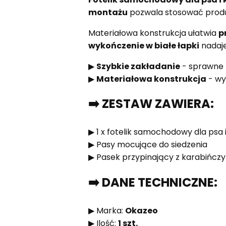
montażu
pozwala stosować produ
Materiałowa konstrukcja ułatwia
p
wykończenie w białe łapki
nadaje
▶
Szybkie zakładanie
- sprawne 
▶
Materiałowa konstrukcja
- wy
➡️ ZESTAW ZAWIERA:
▶ 1 x fotelik samochodowy dla psa 
▶ Pasy mocujące do siedzenia
▶ Pasek przypinający z karabińcz
➡️ DANE TECHNICZNE:
▶ Marka:
Okazeo
▶ Ilość:
1 szt.