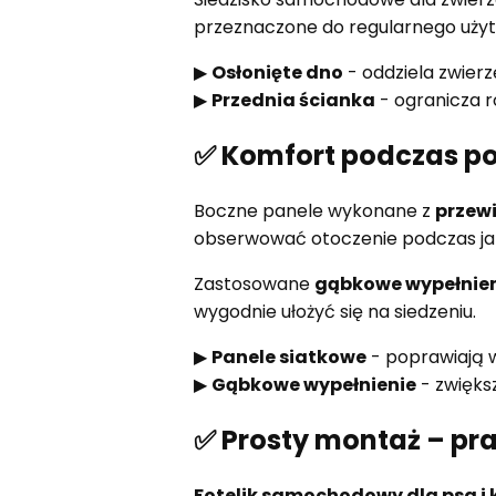
przeznaczone do regularnego uży
▶
Osłonięte dno
- oddziela zwierz
▶
Przednia ścianka
- ogranicza 
✅ Komfort podczas po
Boczne panele wykonane z
przewi
obserwować otoczenie podczas ja
Zastosowane
gąbkowe wypełnie
wygodnie ułożyć się na siedzeniu.
▶
Panele siatkowe
- poprawiają 
▶
Gąbkowe wypełnienie
- zwięks
✅ Prosty montaż – pr
Fotelik samochodowy dla psa i 