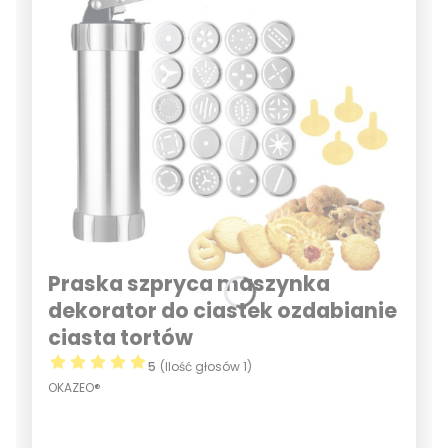
Praska szpryca maszynka
dekorator do ciastek ozdabianie
ciasta tortów
5
(Ilość głosów 1)
OKAZEO®