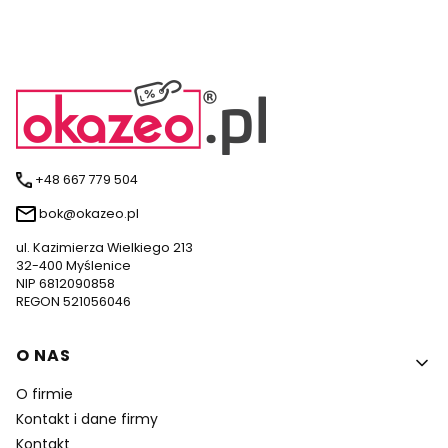
+48 667 779 504
bok@okazeo.pl
ul. Kazimierza Wielkiego 213
32-400 Myślenice
NIP 6812090858
REGON 521056046
Linki w stopce
O NAS
O firmie
Kontakt i dane firmy
Kontakt