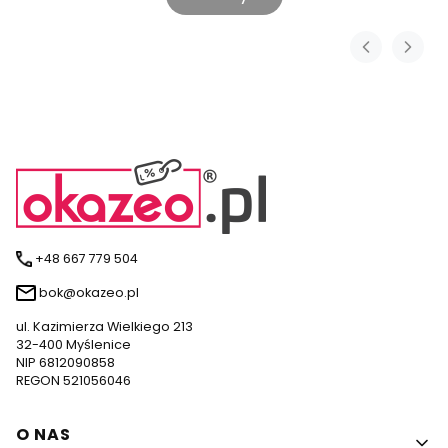
+48 667 779 504
bok@okazeo.pl
ul. Kazimierza Wielkiego 213
32-400 Myślenice
NIP 6812090858
REGON 521056046
Linki w stopce
O NAS