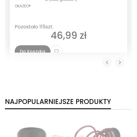
OKAZEO®
Pozostało 115szt.
Cena
46,99 zł
Do koszyka
NAJPOPULARNIEJSZE PRODUKTY