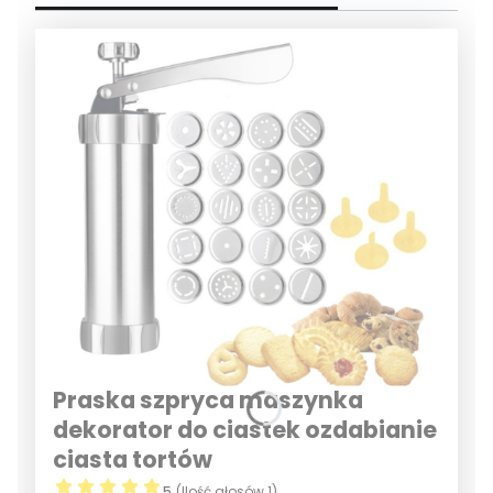
Praska szpryca maszynka
dekorator do ciastek ozdabianie
ciasta tortów
5
(Ilość głosów 1)