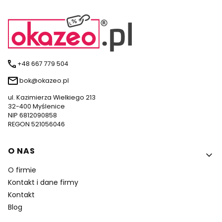
+48 667 779 504
bok@okazeo.pl
ul. Kazimierza Wielkiego 213
32-400 Myślenice
NIP 6812090858
REGON 521056046
Linki w stopce
O NAS
O firmie
Kontakt i dane firmy
Kontakt
Blog