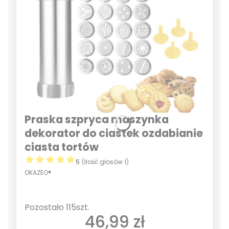
Praska szpryca maszynka
dekorator do ciastek ozdabianie
ciasta tortów
5
(Ilość głosów 1)
OKAZEO®
Pozostało 115szt.
Cena
46,99 zł