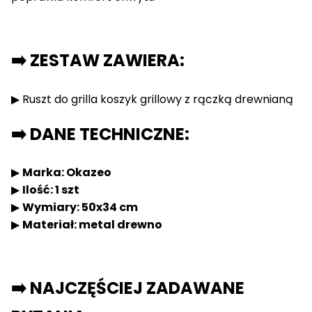
➡️ ZESTAW ZAWIERA:
▶ Ruszt do grilla koszyk grillowy z rączką drewnianą
➡️ DANE TECHNICZNE:
▶
Marka: Okazeo
▶
Ilość: 1 szt
▶
Wymiary: 50x34 cm
▶
Materiał: metal drewno
➡️ NAJCZĘŚCIEJ ZADAWANE