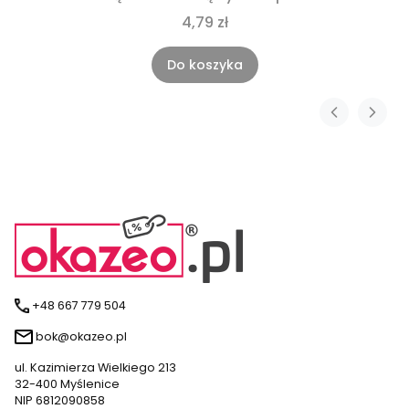
4,79 zł
Do koszyka
+48 667 779 504
bok@okazeo.pl
ul. Kazimierza Wielkiego 213
32-400 Myślenice
NIP 6812090858