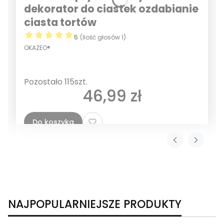
dekorator do ciastek ozdabianie
ciasta tortów
5
(Ilość głosów 1)
OKAZEO®
Pozostało 115szt.
Cena
46,99 zł
Do koszyka
NAJPOPULARNIEJSZE PRODUKTY