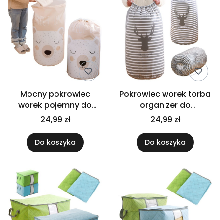
Mocny pokrowiec
Pokrowiec worek torba
worek pojemny do
organizer do
przechowywania
przechowywania
24,99 zł
24,99 zł
pościeli zabawek ubrań
zabawek ubran pościeli
miś
Do koszyka
Do koszyka