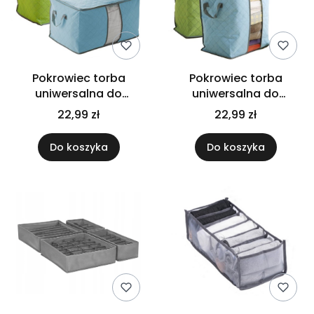
Pokrowiec torba
Pokrowiec torba
uniwersalna do
uniwersalna do
przechowywania
przechowywania
22,99 zł
22,99 zł
pościeli ubrań zabawek
pościeli ubrań zabawek
uchwyt
uchwyt
Do koszyka
Do koszyka