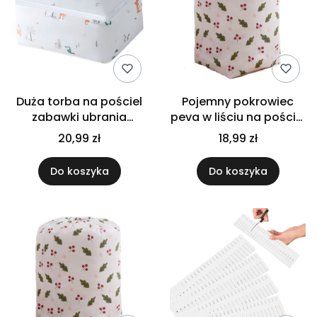
Duża torba na pościel
Pojemny pokrowiec
zabawki ubrania
peva w liściu na pościel
pokrowiec peva w
zabawki ubrania
20,99 zł
18,99 zł
zwierzęta 60x40x25
ściągany 90x45
Do koszyka
Do koszyka