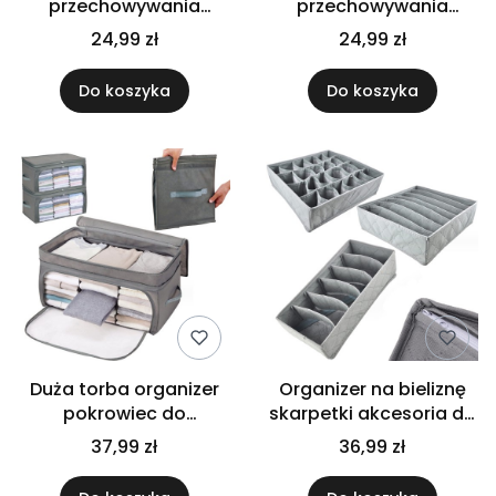
przechowywania
przechowywania
pościeli ubrań, z
ubrań, pudełko z
24,99 zł
24,99 zł
włókniny, rozm.
włókniny, granatowa,
78x55x25 cm
78x55x25
Do koszyka
Do koszyka
Duża torba organizer
Organizer na bieliznę
pokrowiec do
skarpetki akcesoria do
przechowywania ubrań
szafy szuflady zestaw 3
37,99 zł
36,99 zł
pościeli 55x35x32
sztuk