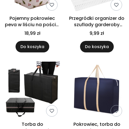
Pojemny pokrowiec
Przegródki organizer do
peva w liściu na pościel
szuflady garderoby
zabawki ubrania
szafy separator na
18,99 zł
9,99 zł
ściągany 70x32
biurko biały
Do koszyka
Do koszyka
Torba do
Pokrowiec, torba do