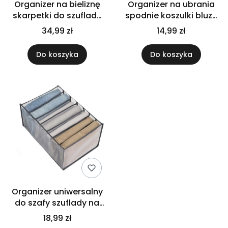
Organizer na bieliznę
Organizer na ubrania
skarpetki do szuflady
spodnie koszulki bluzy
garderoby szary
do szaf szuflad
34,99 zł
14,99 zł
komplet 4 szt
uniwersalny
Do koszyka
Do koszyka
Organizer uniwersalny
do szafy szuflady na
ubrania spodnie duży
18,99 zł
pojemny