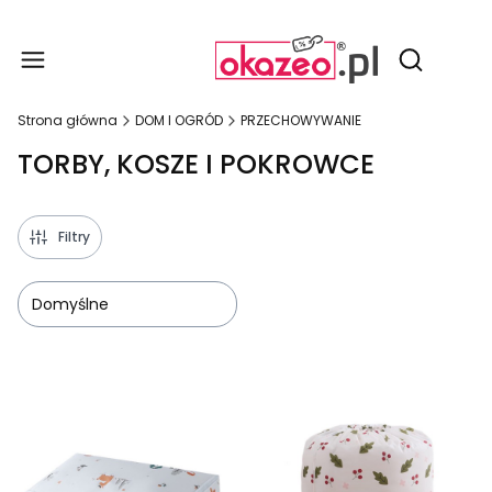
Produ
Otwórz wy
Strona główna
DOM I OGRÓD
PRZECHOWYWANIE
TORBY, KOSZE I POKROWCE
Filtry
Domyślne
Lista produktów