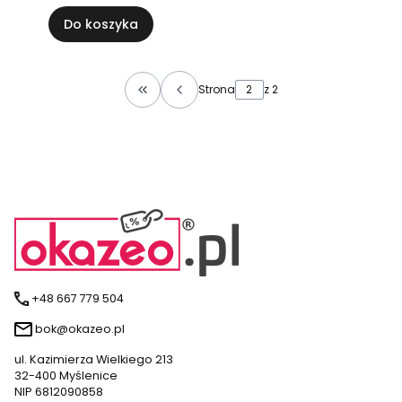
Do koszyka
Strona
z 2
Wróć do pierwszej strony z produktami
+48 667 779 504
bok@okazeo.pl
ul. Kazimierza Wielkiego 213
32-400 Myślenice
NIP 6812090858