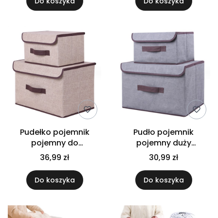
Do koszyka
Do koszyka
Pudełko pojemnik
Pudło pojemnik
pojemny do
pojemny duży
przechowywania rzep
organizer do
36,99 zł
30,99 zł
komplet 2 sztuk jasny
przechowywania rzep
brąz
zestaw 2 szt
Do koszyka
Do koszyka