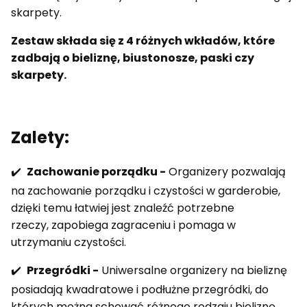
skarpety.
Zestaw składa się z 4 różnych wkładów, które
zadbają o bieliznę, biustonosze, paski czy
skarpety.
Zalety:
✔️
Zachowanie porządku -
Organizery pozwalają
na zachowanie porządku i czystości w garderobie,
dzięki temu łatwiej jest znaleźć potrzebne
rzeczy, zapobiega zagraceniu i pomaga w
utrzymaniu czystości.
✔️
Przegródki -
Uniwersalne organizery na bieliznę
posiadają kwadratowe i podłużne
przegródki, do
których można schować różnego rodzaju bieliznę,