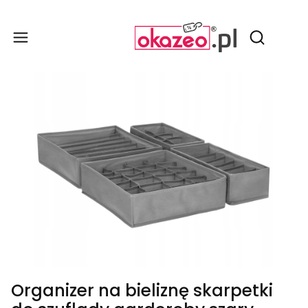
Produ
Otwórz wy
Organizer na bieliznę skarpetki