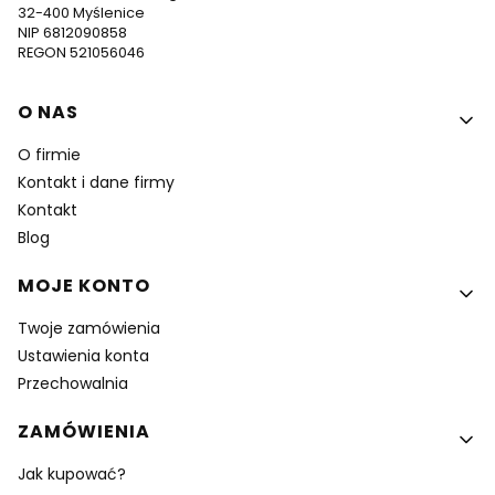
32-400 Myślenice
NIP 6812090858
REGON 521056046
Linki w stopce
O NAS
O firmie
Kontakt i dane firmy
Kontakt
Blog
MOJE KONTO
Twoje zamówienia
Ustawienia konta
Przechowalnia
ZAMÓWIENIA
Jak kupować?