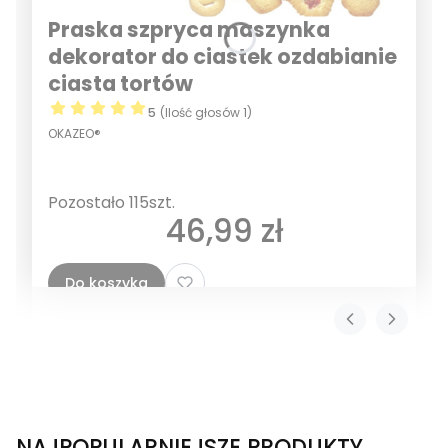
Praska szpryca maszynka
dekorator do ciastek ozdabianie
ciasta tortów
5
(Ilość głosów 1)
OKAZEO®
Pozostało 115szt.
Cena
46,99 zł
Do koszyka
NAJPOPULARNIEJSZE PRODUKTY