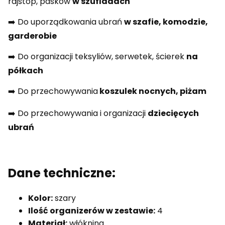
rajstop, pasków
w szufladach
➡️ Do uporządkowania ubrań
w szafie, komodzie,
garderobie
➡️ Do organizacji teksyliów, serwetek, ścierek
na
półkach
➡️ Do przechowywania
koszulek nocnych, piżam
➡️ Do przechowywania i organizacji
dziecięcych
ubrań
Dane techniczne:
Kolor:
szary
Ilość organizerów w zestawie:
4
Materiał:
włóknina