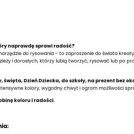
tóry naprawdę sprawi radość?
 narzędzie do rysowania – to zaproszenie do świata kreat
dzieży i dorosłych, którzy lubią tworzyć, rysować lub po p
, święta, Dzień Dziecka, do szkoły, na prezent bez oka
ensywne kolory, wygodny chwyt i ogrom możliwości sprawi
binę koloru i radości.
ia: