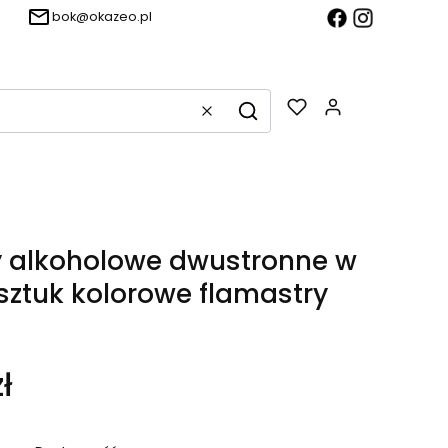
bok@okazeo.pl
Produkty w k
Wyczyść
Szukaj
 alkoholowe dwustronne w
 sztuk kolorowe flamastry
ł