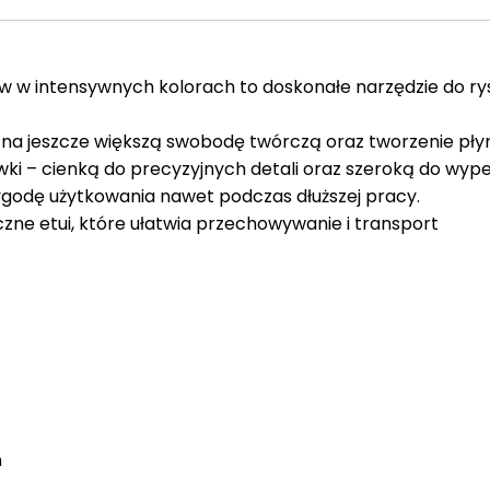
w intensywnych kolorach to doskonałe narzędzie do rys
na jeszcze większą swobodę twórczą oraz tworzenie płyn
i – cienką do precyzyjnych detali oraz szeroką do wypeł
godę użytkowania nawet podczas dłuższej pracy.
ne etui, które ułatwia przechowywanie i transport
ń