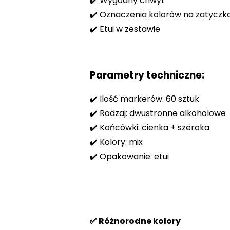
✔️ Wygodny chwyt
✔️ Oznaczenia kolorów na zatyczk
✔️ Etui w zestawie
Parametry techniczne:
✔️ Ilość markerów: 60 sztuk
✔️ Rodzaj: dwustronne alkoholowe
✔️ Końcówki: cienka + szeroka
✔️ Kolory: mix
✔️ Opakowanie: etui
✅ Różnorodne kolory