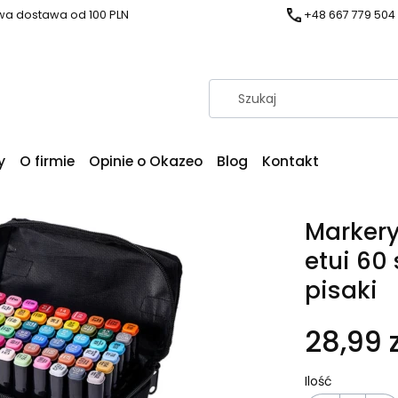
a dostawa od 100 PLN
+48 667 779 504
y
O firmie
Opinie o Okazeo
Blog
Kontakt
Markery
etui 60
pisaki
28,99 z
Ilość