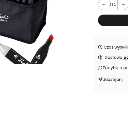
szt.
Czas wysyłki
Dostawa
od
Zapytaj o p
Udostępnij