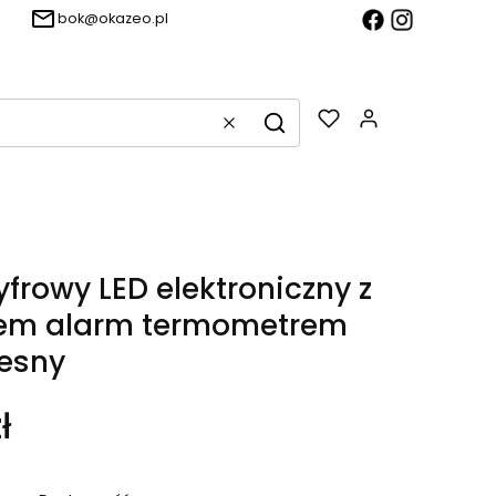
bok@okazeo.pl
Produkty w k
Wyczyść
Szukaj
yfrowy LED elektroniczny z
iem alarm termometrem
esny
ł