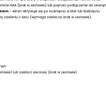
aterie AAA (brak w zestawie) lub poprzez podłączenie do zewnętr
ękiem
– ekran aktywuje się po stuknięciu w blat lub klaśnięciu.
y zasilaniu z sieci (wymaga zasilacza, brak w zestawie).
metr
stawie) lub zasilacz sieciowy (brak w zestawie)