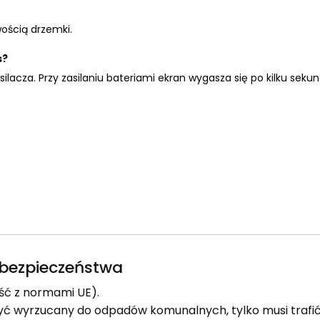
ością drzemki.
s?
zasilacza. Przy zasilaniu bateriami ekran wygasza się po kilku s
e bezpieczeństwa
ść z normami UE).
yć wyrzucany do odpadów komunalnych, tylko musi trafić 