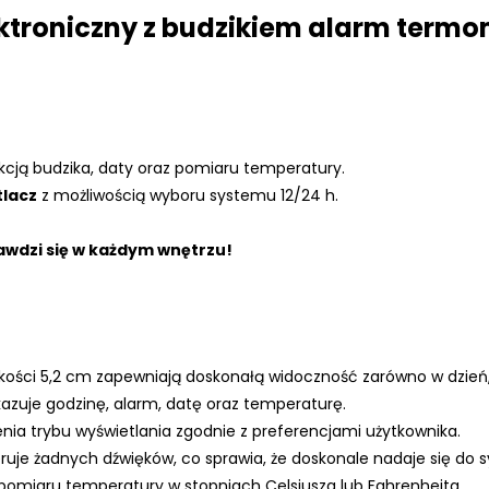
ektroniczny z budzikiem alarm ter
kcją budzika, daty oraz pomiaru temperatury.
tlacz
z możliwością wyboru systemu 12/24 h.
awdzi się w każdym wnętrzu!
lkości 5,2 cm zapewniają doskonałą widoczność zarówno w dzień, 
azuje godzinę, alarm, datę oraz temperaturę.
nia trybu wyświetlania zgodnie z preferencjami użytkownika.
uje żadnych dźwięków, co sprawia, że doskonale nadaje się do sy
pomiaru temperatury w stopniach Celsjusza lub Fahrenheita.