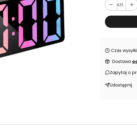
szt.
Czas wysyłki
Dostawa
od
Zapytaj o p
Udostępnij