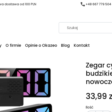
a dostawa od 100 PLN
+48 667 779 504
y
O firmie
Opinie o Okazeo
Blog
Kontakt
Zegar c
budzik
nowocz
33,99 z
Ilość