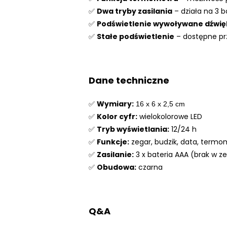
✅
Dwa tryby zasilania
– działa na 3 b
✅
Podświetlenie wywoływane dźwi
✅
Stałe podświetlenie
– dostępne prz
Dane techniczne
✅
Wymiary:
16 x 6 x 2,5 cm
✅
Kolor cyfr:
wielokolorowe LED
✅
Tryb wyświetlania:
12/24 h
✅
Funkcje:
zegar, budzik, data, termo
✅
Zasilanie:
3 x bateria AAA (brak w ze
✅
Obudowa:
czarna
Q&A