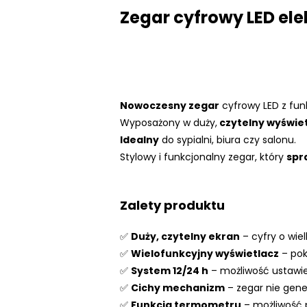
Zegar cyfrowy LED el
Nowoczesny zegar
cyfrowy LED z fun
Wyposażony w duży,
czytelny wyświe
Idealny
do sypialni, biura czy salonu.
Stylowy i funkcjonalny zegar, który
spr
Zalety produktu
✅
Duży, czytelny ekran
– cyfry o wie
✅
Wielofunkcyjny wyświetlacz
– pok
✅
System 12/24 h
– możliwość ustawie
✅
Cichy mechanizm
– zegar nie gener
✅
Funkcja termometru
– możliwość 