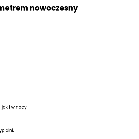
mometrem nowoczesny
jak i w nocy.
pialni.