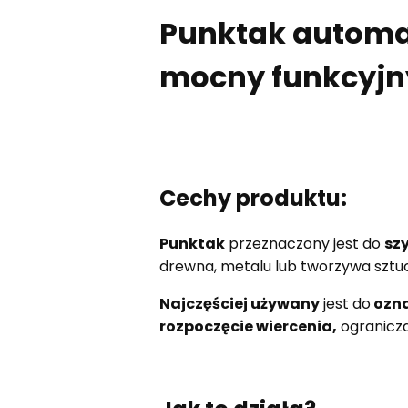
Punktak automa
mocny funkcyjny
Cechy produktu:
Punktak
przeznaczony jest do
sz
drewna, metalu lub tworzywa sztu
Najczęściej używany
jest do
ozna
rozpoczęcie wiercenia,
ogranicza