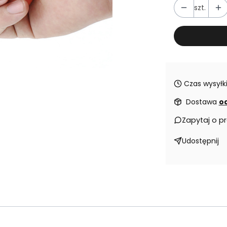
szt.
Czas wysyłki
Dostawa
od
Zapytaj o p
Udostępnij