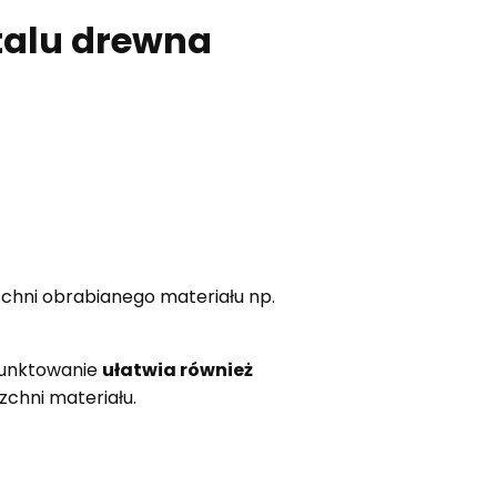
talu drewna
chni obrabianego materiału np.
punktowanie
ułatwia również
zchni materiału.