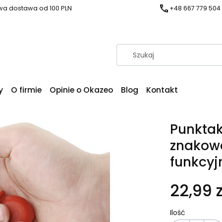
a dostawa od 100 PLN
+48 667 779 504
y
O firmie
Opinie o Okazeo
Blog
Kontakt
Punkta
znakow
funkcyj
22,99 z
Ilość