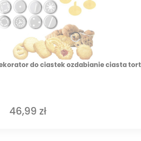
korator do ciastek ozdabianie ciasta tor
Cena
46,99 zł