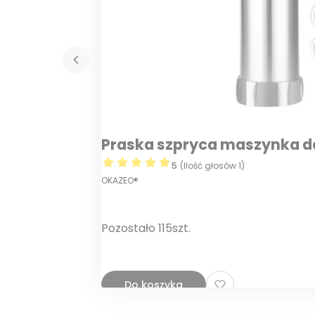
Praska szpryca maszynka de
5
(Ilość głosów 1)
OKAZEO®
Pozostało 115szt.
Do koszyka