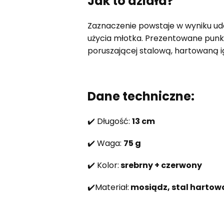
Jak to działa?
Zaznaczenie powstaje w wyniku u
użycia młotka. Prezentowane punkt
poruszającej stalową, hartowaną ig
Dane techniczne:
✔️ Długość:
13 cm
✔️ Waga:
75 g
✔️ Kolor:
srebrny + czerwony
✔️Materiał:
mosiądz, stal hartow