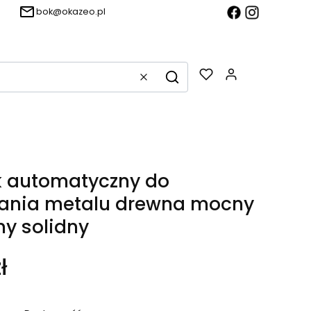
bok@okazeo.pl
Produkty w k
Wyczyść
Szukaj
k automatyczny do
ania metalu drewna mocny
ny solidny
ł