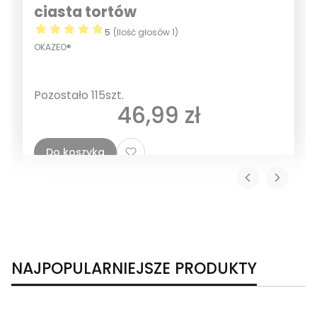
ciasta tortów
5
(Ilość głosów 1)
OKAZEO®
Pozostało 115szt.
Cena
46,99 zł
Do koszyka
NAJPOPULARNIEJSZE PRODUKTY