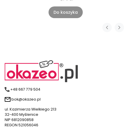
Do koszyka
+48 667 779 504
bok@okazeo.pl
ul. Kazimierza Wielkiego 213
32-400 Myślenice
NIP 6812090858
REGON 521056046