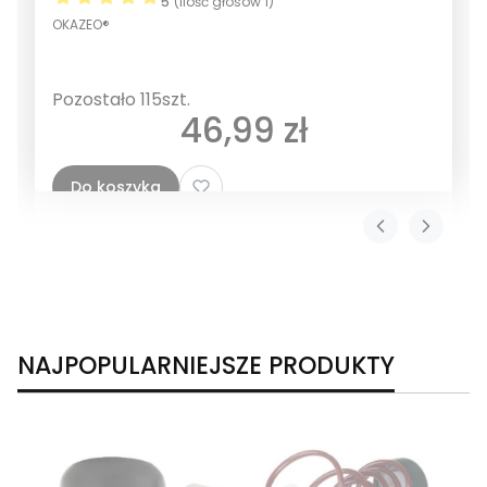
5
(Ilość głosów 1)
OKAZEO®
Pozostało 115szt.
Cena
46,99 zł
Do koszyka
NAJPOPULARNIEJSZE PRODUKTY