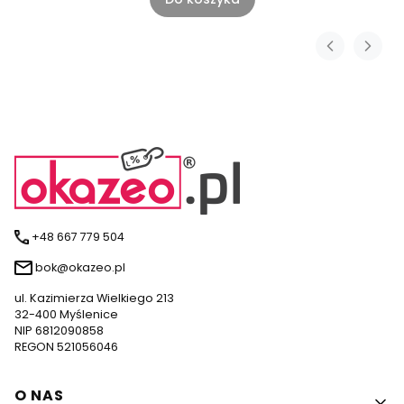
+48 667 779 504
bok@okazeo.pl
ul. Kazimierza Wielkiego 213
32-400 Myślenice
NIP 6812090858
REGON 521056046
Linki w stopce
O NAS