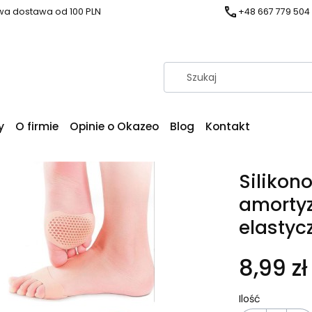
a dostawa od 100 PLN
+48 667 779 504
y
O firmie
Opinie o Okazeo
Blog
Kontakt
Silikon
amortyz
elastyc
8,99 zł
Ilość