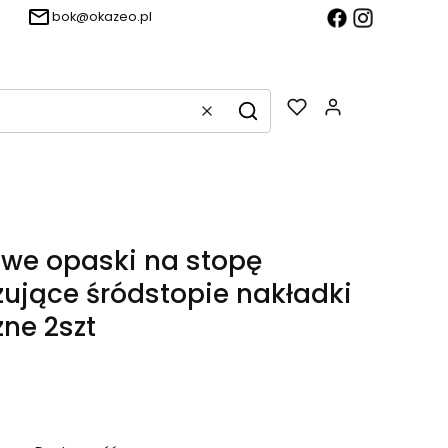
bok@okazeo.pl
Produkty w k
Wyczyść
Szukaj
owe opaski na stopę
ujące śródstopie nakładki
zne 2szt