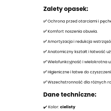
Zalety opasek:
✅
Ochrona przed otarciami i pęch
✅
Komfort noszenia obuwia.
✅
Amortyzacja i redukcja wstrząsó
✅
Anatomiczny kształt i łatwość uż
✅
Wielofunkcyjność i wielokrotna 
✅
Higieniczne i łatwe do czyszczeni
✅
Wszechstronność dla różnych ro
Dane techniczne:
✔️ Kolor:
cielisty