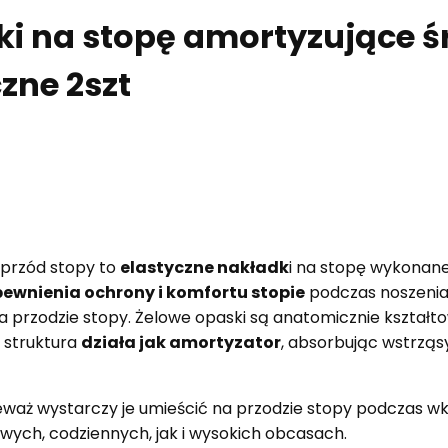
ki na stopę amortyzujące ś
zne 2szt
przód stopy to
elastyczne nakładk
i na stopę wykonan
ewnienia ochrony i komfortu stopie
podczas noszenia
 na przodzie stopy. Żelowe opaski są anatomicznie kształ
a struktura
działa jak amortyzator
, absorbując wstrząs
ieważ wystarczy je umieścić na przodzie stopy podczas w
ych, codziennych, jak i wysokich obcasach.