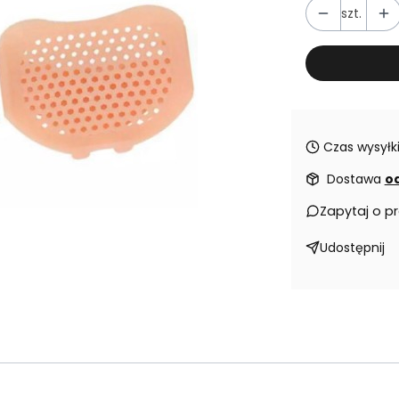
szt.
Czas wysyłki
Dostawa
od
Zapytaj o p
Udostępnij