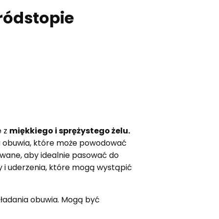
ródstopie
e z
miękkiego i sprężystego żelu.
 obuwia, które może powodować
towane, aby idealnie pasować do
y i uderzenia, które mogą wystąpić
kładania obuwia. Mogą być