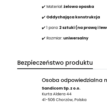
✔️ Materiał:
żelowa opaska
✔️
Oddychająca konstrukcja
✔️ 1 para:
2 sztuki (na prawą i le
✔️ Rozmiar:
uniwersalny
Bezpieczeństwo produktu
Osoba odpowiedzialna n
Sandicom Sp. z o.o.
Kurta Aldera 44
41-506 Chorzów, Polska