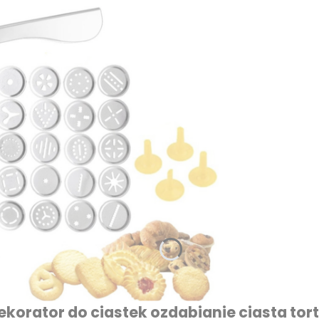
korator do ciastek ozdabianie ciasta tor