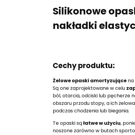
Silikonowe opas
nakładki elastyc
Cechy produktu:
Żelowe opaski amortyzujące
na 
Są one zaprojektowane w celu
zap
ból, otarcia, odciski lub pęcherze
obszaru przodu stopy, a ich żelow
podczas chodzenia lub biegania.
Te opaski są
łatwe w użyciu
, pon
noszone zarówno w butach sportow