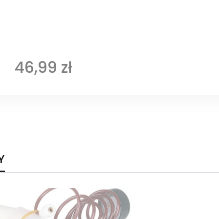
Cena
46,99 zł
Y