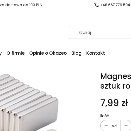
a dostawa od 100 PLN
+48 667 779 504
y
O firmie
Opinie o Okazeo
Blog
Kontakt
Magnes
sztuk r
7,99 zł
Ilość
szt.