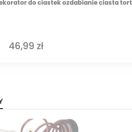
korator do ciastek ozdabianie ciasta tor
Cena
46,99 zł
Y