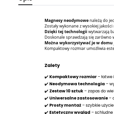
Magnesy neodymowe
należą do je
Zostały wykonane z wysokiej jakośc
Dzięki tej technologii
wytwarzają ba
Doskonale sprawdzają się zarówno w
Można wykorzystywać je w domu
Kompaktowy rozmiar umożliwia estet
Zalety
✔️
Kompaktowy rozmiar
– łatwe
✔️
Neodymowa technologia
– wy
✔️
Zestaw 10 sztuk
– zapas do wie
✔️
Uniwersalne zastosowanie
– d
✔️
Prosty montaż
– szybkie użycie
✔️
Estetyczny wygląd
– schludne