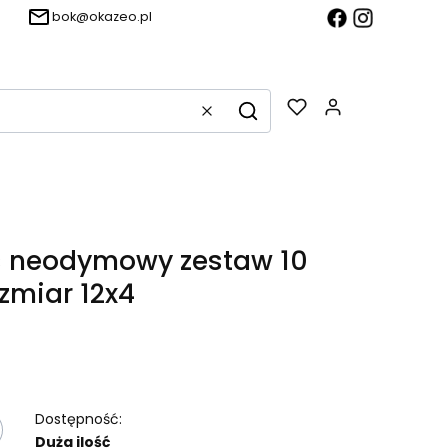
bok@okazeo.pl
Produkty w k
Wyczyść
Szukaj
 neodymowy zestaw 10
ozmiar 12x4
Dostępność:
Duża ilość