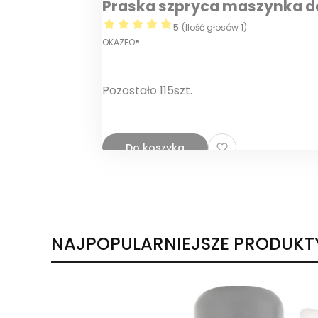
Praska szpryca maszynka de
5
(Ilość głosów 1)
OKAZEO®
Pozostało 115szt.
Do koszyka
NAJPOPULARNIEJSZE PRODUKT