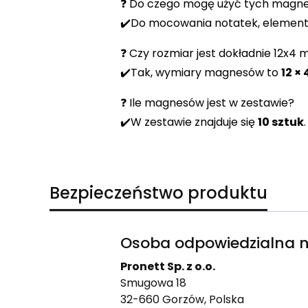
❓ Do czego mogę użyć tych magn
✔️Do mocowania notatek, elementó
❓ Czy rozmiar jest dokładnie 12x4
✔️Tak, wymiary magnesów to
12 ×
❓ Ile magnesów jest w zestawie?
✔️W zestawie znajduje się
10 sztuk
.
Bezpieczeństwo produktu
Osoba odpowiedzialna n
Pronett Sp. z o.o.
Smugowa 18
32-660 Gorzów, Polska