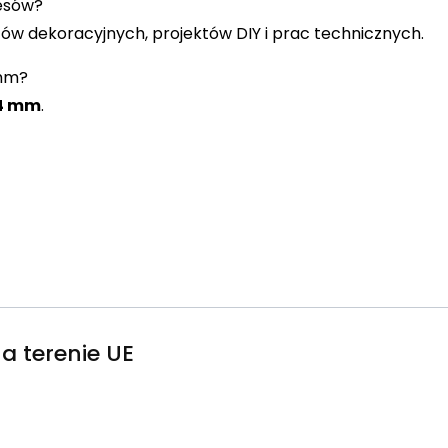
esów?
w dekoracyjnych, projektów DIY i prac technicznych.
 mm?
 4 mm
.
a terenie UE