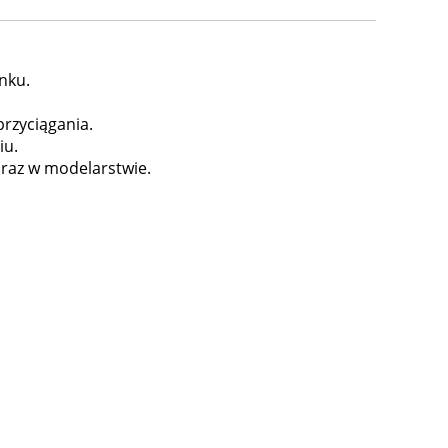
nku.
przyciągania.
iu.
oraz w modelarstwie.