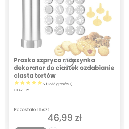
Praska szpryca maszynka
dekorator do ciastek ozdabianie
ciasta tortów
5
(Ilość głosów 1)
OKAZEO®
Pozostało 115szt.
Cena
46,99 zł