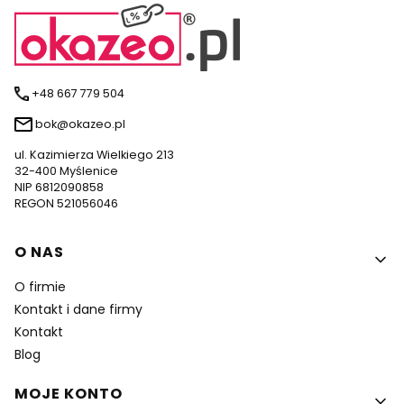
+48 667 779 504
bok@okazeo.pl
ul. Kazimierza Wielkiego 213
32-400 Myślenice
NIP 6812090858
REGON 521056046
Linki w stopce
O NAS
O firmie
Kontakt i dane firmy
Kontakt
Blog
MOJE KONTO