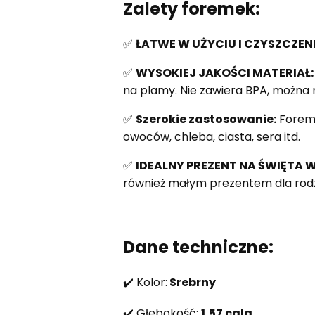
Zalety foremek:
✅
ŁATWE W UŻYCIU I CZYSZCZENI
✅
WYSOKIEJ JAKOŚCI MATERIAŁ:
na plamy. Nie zawiera BPA, można 
✅
Szerokie zastosowanie:
Foremk
owoców, chleba, ciasta, sera itd.
✅
IDEALNY PREZENT NA ŚWIĘTA 
również małym prezentem dla rodzi
Dane techniczne:
✔️ Kolor:
Srebrny
✔️ Głębokość:
1,57 cala