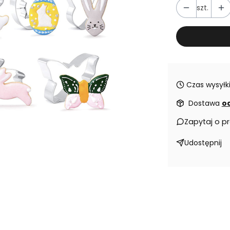
szt.
Czas wysyłki
Dostawa
od
Zapytaj o p
Udostępnij