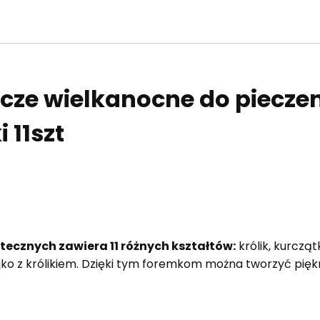
ze wielkanocne do pieczen
 11szt
tecznych zawiera 11 różnych kształtów:
królik, kurczątk
 jajko z królikiem. Dzięki tym foremkom można tworzyć pię