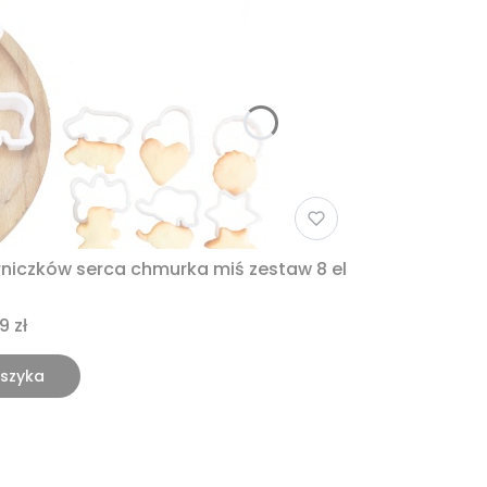
niczków serca chmurka miś zestaw 8 el
9 zł
szyka