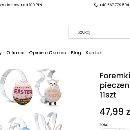
a dostawa od 100 PLN
+48 667 779 504
y
O firmie
Opinie o Okazeo
Blog
Kontakt
Foremki
pieczen
11szt
47,99 z
Ilość