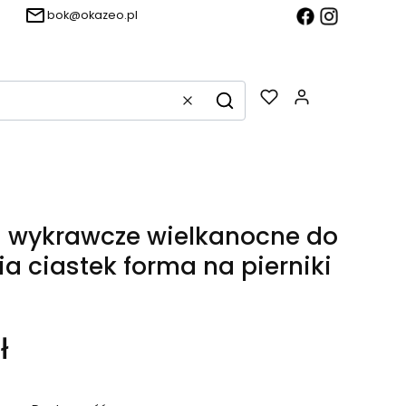
bok@okazeo.pl
Produkty w k
Wyczyść
Szukaj
 wykrawcze wielkanocne do
ia ciastek forma na pierniki
ł