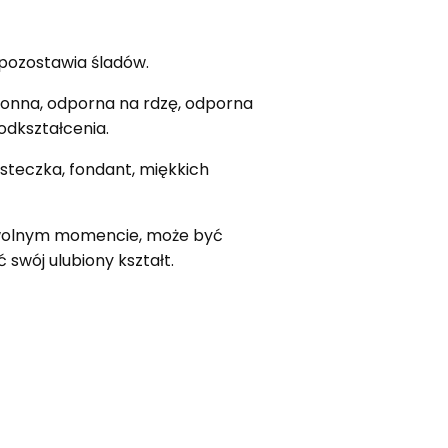
e pozostawia śladów.
wonna, odporna na rdzę, odporna
odkształcenia.
steczka, fondant, miękkich
owolnym momencie, może być
swój ulubiony kształt.