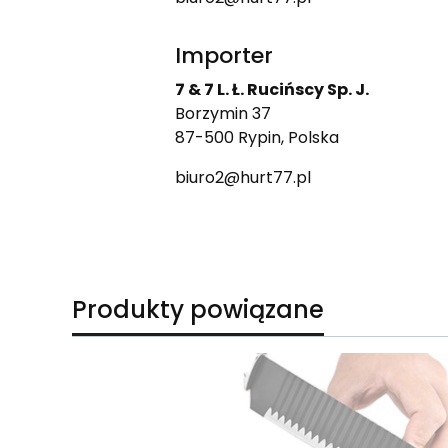
Importer
7 & 7 L. Ł. Rucińscy Sp. J.
Borzymin 37
87-500 Rypin, Polska
biuro2@hurt77.pl
Produkty powiązane