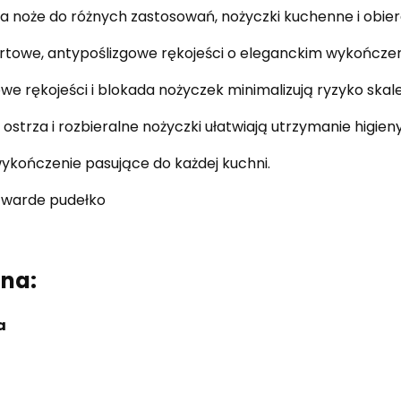
a noże do różnych zastosowań, nożyczki kuchenne i obier
towe, antypoślizgowe rękojeści o eleganckim wykończen
we rękojeści i blokada nożyczek minimalizują ryzyko skal
 ostrza i rozbieralne nożyczki ułatwiają utrzymanie higieny
wykończenie pasujące do każdej kuchni.
twarde pudełko
zna:
a