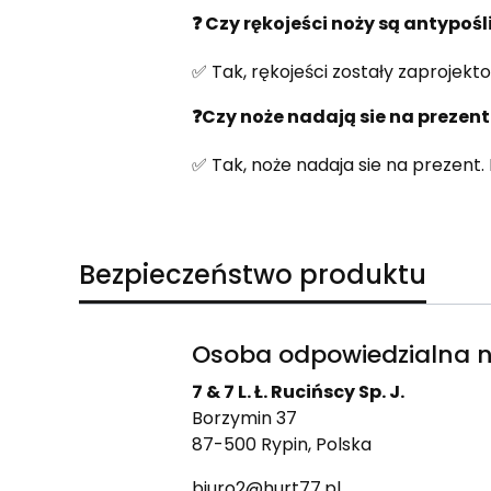
❓ Czy rękojeści noży są antypoś
✅ Tak, rękojeści zostały zaproje
❓Czy noże nadają sie na prezen
✅ Tak, noże nadaja sie na prezent
Bezpieczeństwo produktu
Osoba odpowiedzialna n
7 & 7 L. Ł. Rucińscy Sp. J.
Borzymin 37
87-500 Rypin, Polska
biuro2@hurt77.pl