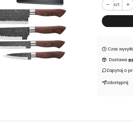
szt.
Czas wysyłki
Dostawa
od
Zapytaj o p
Udostępnij