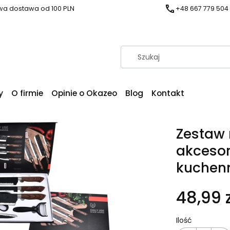
a dostawa od 100 PLN
+48 667 779 504
y
O firmie
Opinie o Okazeo
Blog
Kontakt
Zestaw 
akcesor
kuchen
48,99 z
Ilość