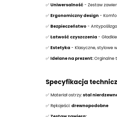
✅
Uniwersalność
- Zestaw zawier
✅
Ergonomiczny design
- Komfor
✅
Bezpieczeństwo
- Antypoślizgo
✅
Łatwość czyszczenia
- Gładkie
✅
Estetyka
- Klasyczne, stylowe 
✅
Idelane na prezent:
Orginalne 
Specyfikacja technic
✅ Materiał ostrzy:
stal nierdzewn
✅ Rękojeści:
drewnopodobne
✅
Zestaw zawiera: