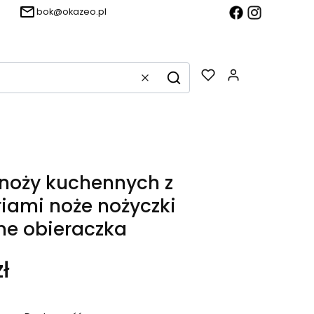
bok@okazeo.pl
Produkty w k
Wyczyść
Szukaj
noży kuchennych z
iami noże nożyczki
ne obieraczka
ł