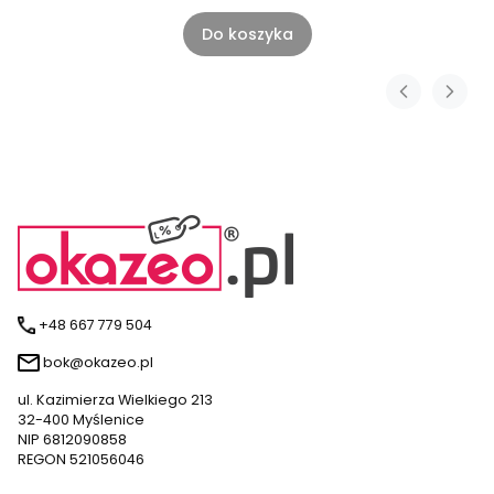
Do koszyka
+48 667 779 504
bok@okazeo.pl
ul. Kazimierza Wielkiego 213
32-400 Myślenice
NIP 6812090858
REGON 521056046