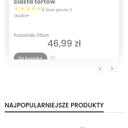
ciasta tortów
5
(Ilość głosów 1)
OKAZEO®
Pozostało 115szt.
Cena
46,99 zł
Do koszyka
NAJPOPULARNIEJSZE PRODUKTY