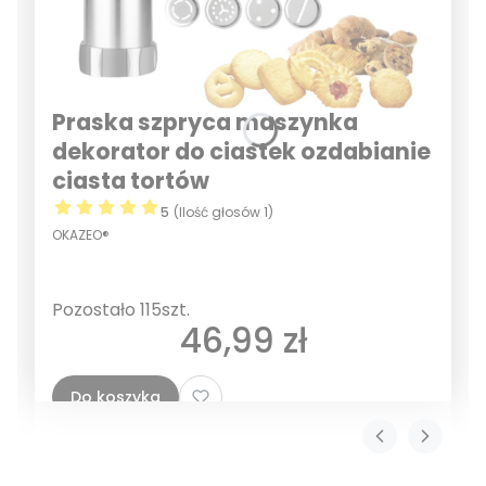
Praska szpryca maszynka
dekorator do ciastek ozdabianie
ciasta tortów
5
(Ilość głosów 1)
OKAZEO®
Pozostało 115szt.
Cena
46,99 zł
Do koszyka