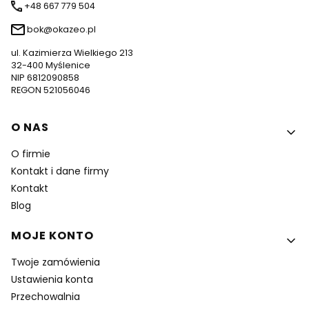
+48 667 779 504
bok@okazeo.pl
ul. Kazimierza Wielkiego 213
32-400 Myślenice
NIP 6812090858
REGON 521056046
Linki w stopce
O NAS
O firmie
Kontakt i dane firmy
Kontakt
Blog
MOJE KONTO
Twoje zamówienia
Ustawienia konta
Przechowalnia