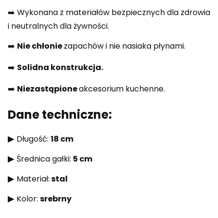
➡️ Wykonana z materiałów bezpiecznych dla zdrowia
i neutralnych dla żywności.
➡️
Nie chłonie
zapachów i nie nasiaka płynami.
➡️
Solidna konstrukcja.
➡️
Niezastąpione
akcesorium kuchenne.
Dane techniczne:
▶
Długość:
18 cm
▶
Średnica gałki:
5 cm
▶
Materiał:
stal
▶
Kolor:
srebrny