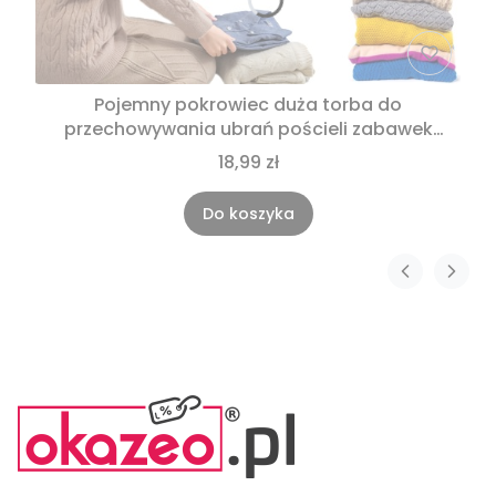
Pojemny pokrowiec duża torba do
przechowywania ubrań pościeli zabawek
40x85
18,99 zł
Do koszyka