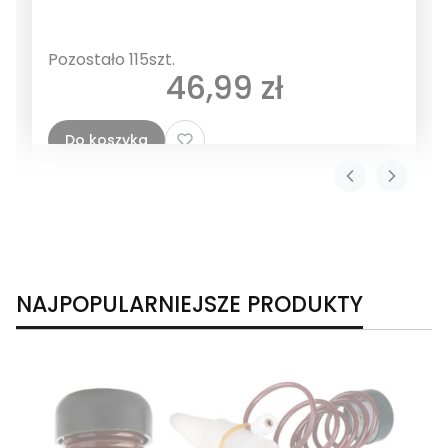
Pozostało 115szt.
Cena
46,99 zł
Do koszyka
NAJPOPULARNIEJSZE PRODUKTY