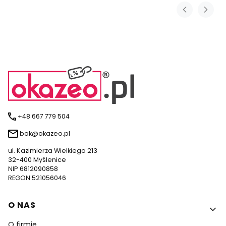
+48 667 779 504
bok@okazeo.pl
ul. Kazimierza Wielkiego 213
32-400 Myślenice
NIP 6812090858
REGON 521056046
Linki w stopce
O NAS
O firmie