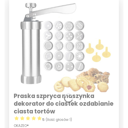
Praska szpryca maszynka
dekorator do ciastek ozdabianie
ciasta tortów
5
(Ilość głosów 1)
OKAZEO®