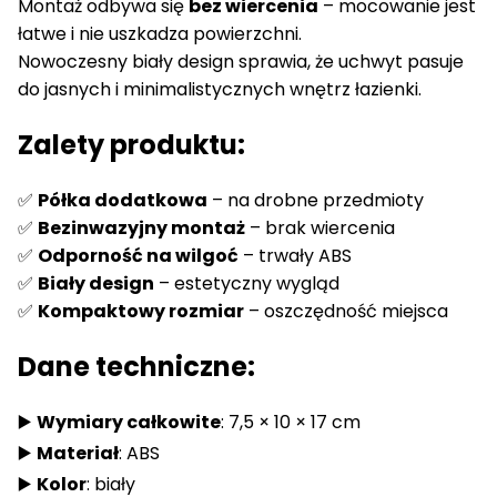
Montaż odbywa się
bez wiercenia
– mocowanie jest
łatwe i nie uszkadza powierzchni.
Nowoczesny biały design sprawia, że uchwyt pasuje
do jasnych i minimalistycznych wnętrz łazienki.
Zalety produktu:
✅
Półka dodatkowa
– na drobne przedmioty
✅
Bezinwazyjny montaż
– brak wiercenia
✅
Odporność na wilgoć
– trwały ABS
✅
Biały design
– estetyczny wygląd
✅
Kompaktowy rozmiar
– oszczędność miejsca
Dane techniczne:
▶️
Wymiary całkowite
: 7,5 × 10 × 17 cm
▶️
Materiał
: ABS
▶️
Kolor
: biały