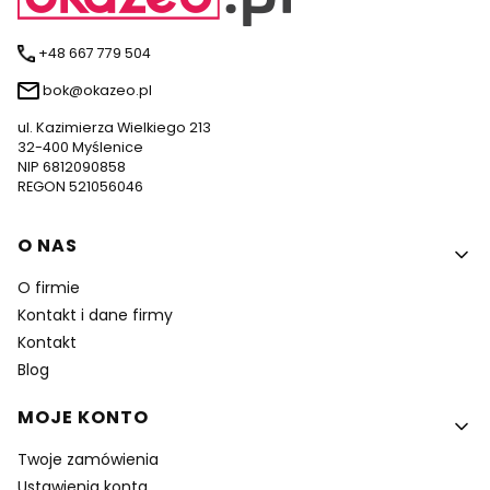
+48 667 779 504
bok@okazeo.pl
ul. Kazimierza Wielkiego 213
32-400 Myślenice
NIP 6812090858
REGON 521056046
Linki w stopce
O NAS
O firmie
Kontakt i dane firmy
Kontakt
Blog
MOJE KONTO
Twoje zamówienia
Ustawienia konta