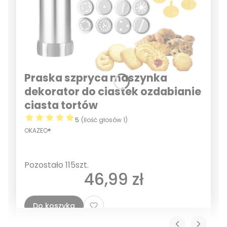
Praska szpryca maszynka
dekorator do ciastek ozdabianie
ciasta tortów
5
(Ilość głosów 1)
OKAZEO®
Pozostało 115szt.
Cena
46,99 zł
Do koszyka